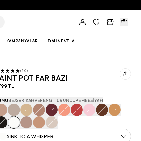
KAMPANYALAR
DAHA FAZLA
(
20
)
AINT POT FAR BAZI
799 TL
ÜMÜ
BEJ
SARI
KAHVERENGI
TURUNCU
PEMBE
SIYAH
SINK TO A WHISPER