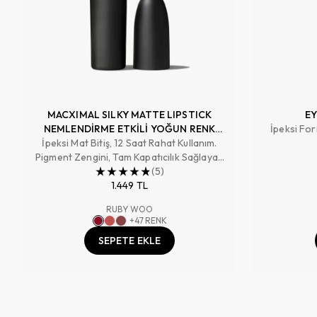
MACXIMAL SILKY MATTE LIPSTICK
EY
NEMLENDİRME ETKİLİ YOĞUN RENK
İpeksi For
İpeksi Mat Bitiş, 12 Saat Rahat Kullanım.
SAĞLAYAN RUJ
Pigment Zengini, Tam Kapatıcılık Sağlayan
Renk
(
5
)
1.449 TL
RUBY WOO
+
47
RENK
SEPETE EKLE