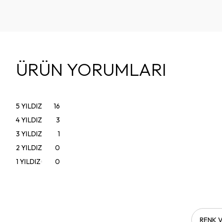
ÜRÜN YORUMLARI
5
YILDIZ
16
4
YILDIZ
3
3
YILDIZ
1
2
YILDIZ
0
1
YILDIZ
0
RENK V