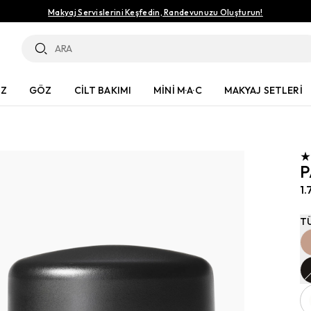
Makyaj Servislerini Keşfedin, Randevunuzu Oluşturun!
ÜZ
GÖZ
CİLT BAKIMI
MİNİ M·A·C
MAKYAJ SETLERİ
P
1.
T