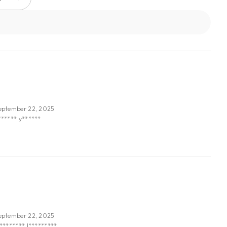
eptember 22, 2025
****** y******
eptember 22, 2025
********* I*********