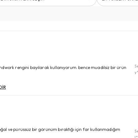
S
roundwork rengini bayılarak kullanıyorum. bence muadilsiz bir ürün
y
DİR
doğal ve pürüssüz bir görünüm bıraktığı için far kullanmadığım
S
I