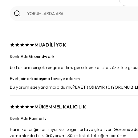
MUADILI YOK
Renk Adı
:
Groundwork
bu farların birçok rengini aldım. gercekten kalıcılar. özellikle g
Evet, bir arkadaşıma tavsiye ederim
Bu yorum size yardımcı oldu mu?
EVET
(
0
)
HAYIR
(
0
)
YORUMU BİL
MÜKEMMEL KALICILIK
Renk Adı
:
Painterly
Farın kalıcılığını artırıyor ve rengini ortaya çıkarıyor. Gözümde 
zamanlarda bile sürüyorum. Sürekli stok tuttuğum bir ürün.