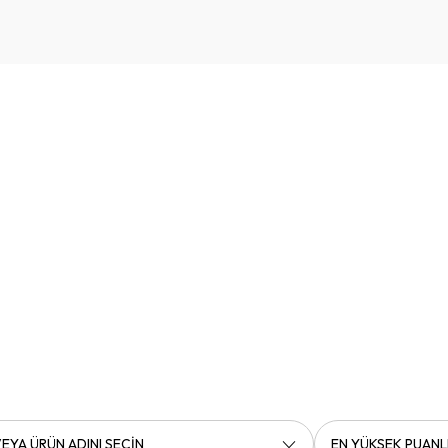
EYA ÜRÜN ADINI SEÇİN
EN YÜKSEK PUANL