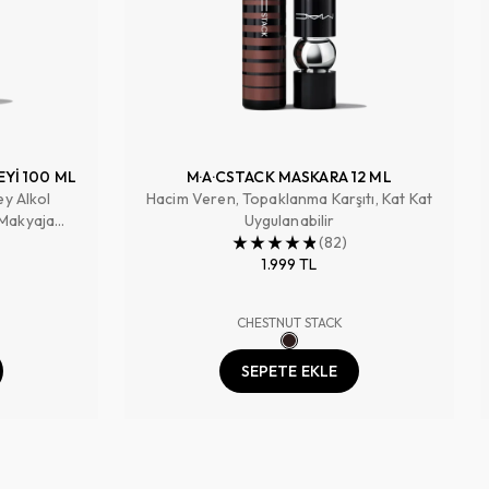
EYİ 100 ML
M·A·CSTACK MASKARA 12 ML
ey Alkol
Hacim Veren, Topaklanma Karşıtı, Kat Kat
 Makyaja
Uygulanabilir
 Tazeler
(
82
)
1.999 TL
CHESTNUT STACK
SEPETE EKLE