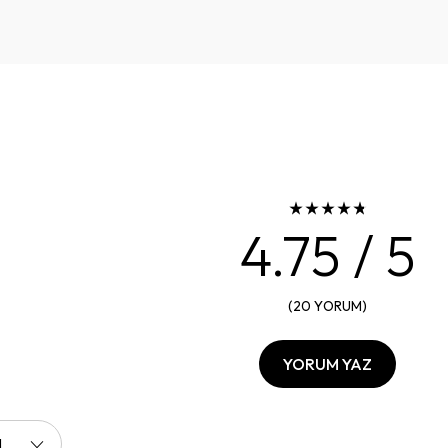
4.75
/ 5
(
20
YORUM
)
YORUM YAZ
I