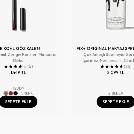
E KOHL GÖZ KALEMİ
FIX+ ORIGINAL MAKYAJ SPR
mül, Zengin Renkler, Matsedei
Çok Amaçlı Sabitleyici Spr
Doku
İçermez, Nemlendirir, Cildi
(
5
)
Hazırlar, Makyajı Sabitler ,
(
85
)
1.449 TL
2.099 TL
TEDDY
+
5
RENK
2
BEDEN
SEPETE EKLE
SEPETE EKLE