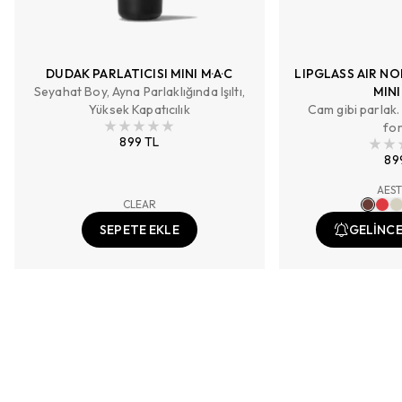
DUDAK PARLATICISI MINI M·A·C
LIPGLASS AIR NO
Seyahat Boy, Ayna Parlaklığında Işıltı,
MINI
Yüksek Kapatıcılık
Cam gibi parlak.
for
899 TL
89
AEST
CLEAR
SEPETE EKLE
GELİNCE