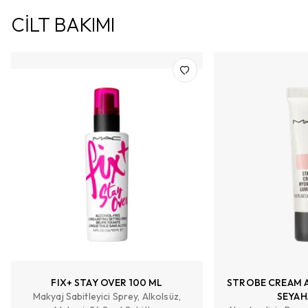
CİLT BAKIMI
FIX+ STAY OVER 100 ML
STROBE CREAM A
Makyaj Sabitleyici Sprey, Alkolsüz,
SEYAH