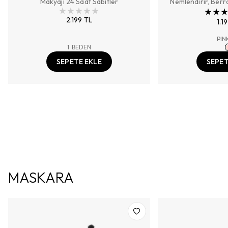
Makyajı 24 Saat Sabitler
Nemlendirir, Berrak
2.199 TL
1.1
PIN
1
BEDEN
SEPETE EKLE
SEPET
MASKARA