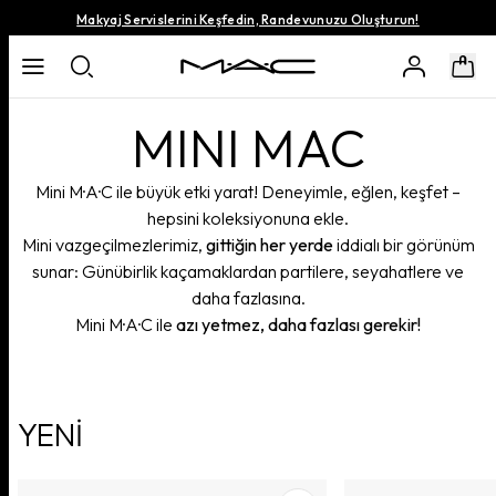
Makyaj Servislerini Keşfedin, Randevunuzu Oluşturun!
MINI MAC
Mini M·A·C ile büyük etki yarat! Deneyimle, eğlen, keşfet –
hepsini koleksiyonuna ekle.
Mini vazgeçilmezlerimiz,
gittiğin her yerde
iddialı bir görünüm
sunar: Günübirlik kaçamaklardan partilere, seyahatlere ve
daha fazlasına.
Mini M·A·C ile
azı yetmez, daha fazlası gerekir!
YENİ