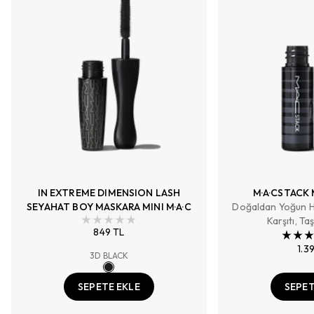
IN EXTREME DIMENSION LASH
M·A·CSTACK
SEYAHAT BOY MASKARA MINI M·A·C
Doğaldan Yoğun 
Karşıtı, Ta
849 TL
1.3
3D BLACK
SEPETE EKLE
SEPET