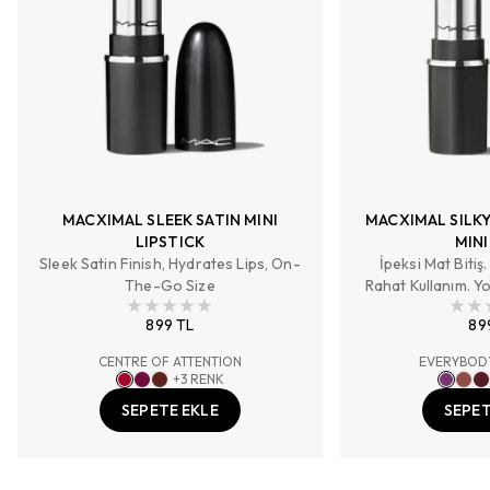
MACXIMAL SLEEK SATIN MINI
MACXIMAL SILKY
LIPSTICK
MINI
Sleek Satin Finish, Hydrates Lips, On-
İpeksi Mat Bitiş
The-Go Size
Rahat Kullanım. Y
Kapsay
899 TL
89
CENTRE OF ATTENTION
EVERYBODY
+
3
RENK
SEPETE EKLE
SEPET