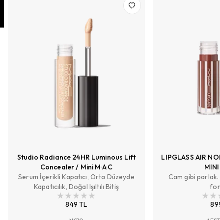
Studio Radiance 24HR Luminous Lift
LIPGLASS AIR NO
Concealer / Mini M·A·C
MINI
Serum İçerikli Kapatıcı, Orta Düzeyde
Cam gibi parlak.
Kapatıcılık, Doğal Işıltılı Bitiş
for
849 TL
89