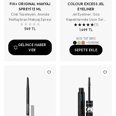
FIX+ ORIGINAL MAKYAJ
COLOUR EXCESS JEL
SPREYİ 13 ML
EYELINER
Cildi Tazeleyen, Anında
Jel Eyeliner, Göz
Matlaştıran Makyaj Spreyi
Kapaklarında Uzun Süre
Kalıcı, Yüksek Pigmentli
(
1
)
549 TL
1.499 TL
SICK TAT BRO
+
15
RENK
GELİNCE HABER
VER
SEPETE EKLE