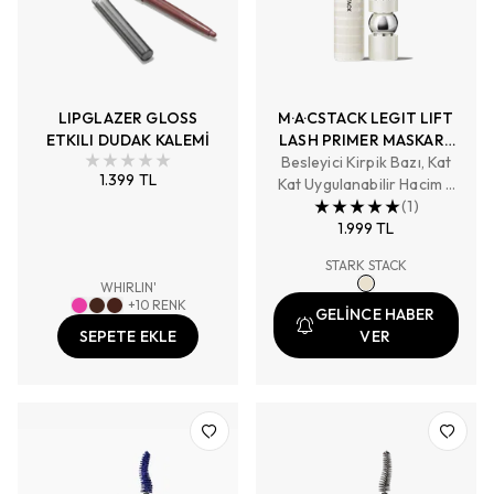
LIPGLAZER GLOSS
M·A·CSTACK LEGIT LIFT
ETKILI DUDAK KALEMİ
LASH PRIMER MASKARA
Besleyici Kirpik Bazı, Kat
BAZI 12 ML
1.399 TL
Kat Uygulanabilir Hacim –
Uzunluk – Kaldırma Etkisi,
(
1
)
Bulaşmayı Azaltır
1.999 TL
STARK STACK
WHIRLIN'
+
10
RENK
GELİNCE HABER
SEPETE EKLE
VER