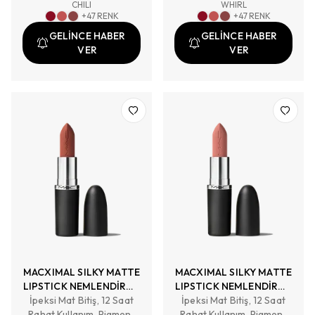
CHILI
WHIRL
+
47
RENK
+
47
RENK
GELİNCE HABER
GELİNCE HABER
VER
VER
MACXIMAL SILKY MATTE
MACXIMAL SILKY MATTE
LIPSTICK NEMLENDİRME
LIPSTICK NEMLENDİRME
İpeksi Mat Bitiş, 12 Saat
ETKİLİ YOĞUN RENK
İpeksi Mat Bitiş, 12 Saat
ETKİLİ YOĞUN RENK
Rahat Kullanım. Pigment
SAĞLAYAN RUJ
Rahat Kullanım. Pigment
SAĞLAYAN RUJ