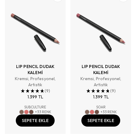
LIP PENCIL DUDAK
LIP PENCIL DUDAK
KALEMİ
KALEMİ
Kremsi, Profesyonel,
Kremsi, Profesyonel,
Artistik
Artistik
(
9
)
(
9
)
1.399 TL
1.399 TL
SUBCULTURE
SOAR
+
33
RENK
+
33
RENK
SEPETE EKLE
SEPETE EKLE