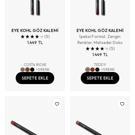
EYE KOHL GÖZ KALEMİ
EYE KOHL GÖZ KALEMİ
(
5
)
İpeksi Formül, Zengin
1.449 TL
Renkler, Matsedei Doku
(
5
)
1.449 TL
COSTA RICHE
TEDDY
+
5
RENK
+
5
RENK
SEPETE EKLE
SEPETE EKLE