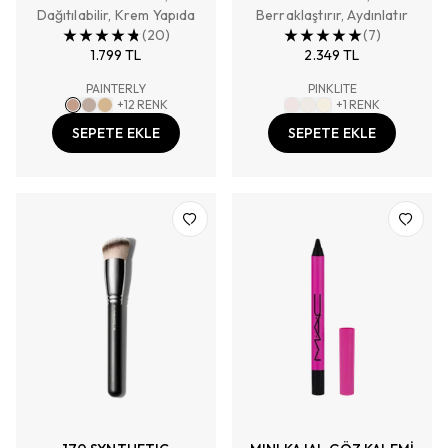
Dağıtılabilir, Krem Yapıda
Berraklaştırır, Aydınlatır
(
20
)
(
7
)
1.799 TL
2.349 TL
PAINTERLY
PINKLITE
+
12
RENK
+
1
RENK
SEPETE EKLE
SEPETE EKLE