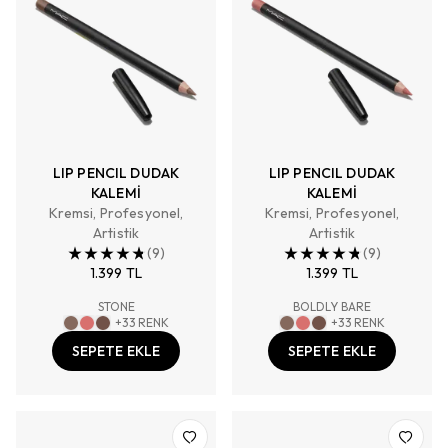
LIP PENCIL DUDAK
LIP PENCIL DUDAK
KALEMİ
KALEMİ
Kremsi, Profesyonel,
Kremsi, Profesyonel,
Artistik
Artistik
(
9
)
(
9
)
1.399 TL
1.399 TL
STONE
BOLDLY BARE
+
33
RENK
+
33
RENK
SEPETE EKLE
SEPETE EKLE