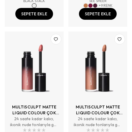
BLACK STACK
SEE SHEER
+
9
RENK
SEPETE EKLE
SEPETE EKLE
MULTISCULPT MATTE
MULTISCULPT MATTE
LIQUID COLOUR ÇOK
LIQUID COLOUR ÇOK
24 saate kadar kalıcı,
AMAÇLI LİKİT MAT
24 saate kadar kalıcı,
AMAÇLI LİKİT MAT
ikonik nude tonlarıyla göz
KONTÜR VE GÖZ FARI
ikonik nude tonlarıyla göz
KONTÜR VE GÖZ FARI
ve yüz hatlarını
ve yüz hatlarını