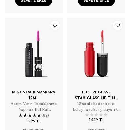
SEPETE EKLE
SEPETE EKLE
M·A·CSTACK MASKARA
LUSTREGLASS
12ML
STAINGLASS LIP TINT
Hacim Verir, Topaklanma
NEMLENDİRME ETKİLİ
12 saate kadar kalıcı,
Yapmaz, Kat Kat
bulaşmaya karşı dayanıklı
DUDAK TİNTİ
Uygulanabilir
(
82
)
renk etkisi ve uzun süreli
1.449 TL
1.999 TL
nem sunan dudak tinti.