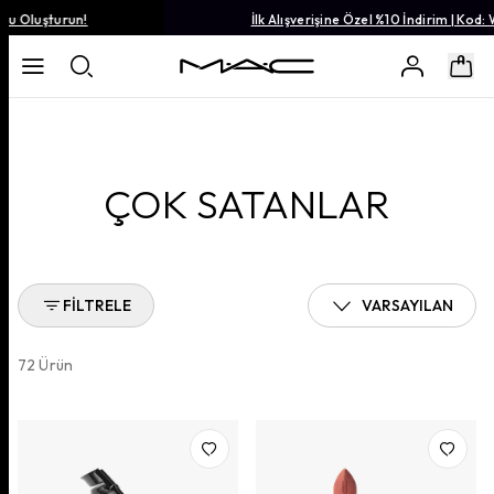
İlk Alışverişine Özel %10 İndirim | Kod: WELCOME10
ÇOK SATANLAR
FILTRELE
VARSAYILAN
72
Ürün