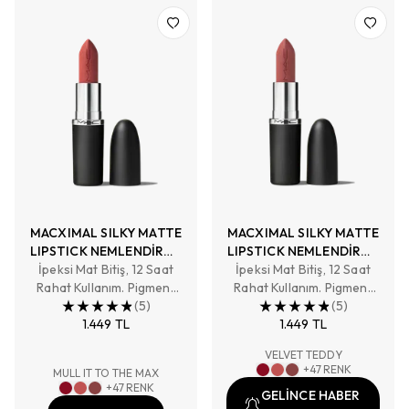
MACXIMAL SILKY MATTE
MACXIMAL SILKY MATTE
LIPSTICK NEMLENDİRME
LIPSTICK NEMLENDİRME
İpeksi Mat Bitiş, 12 Saat
ETKİLİ YOĞUN RENK
İpeksi Mat Bitiş, 12 Saat
ETKİLİ YOĞUN RENK
Rahat Kullanım. Pigment
SAĞLAYAN RUJ
Rahat Kullanım. Pigment
SAĞLAYAN RUJ
Zengini, Tam Kapatıcılık
(
5
)
Zengini, Tam Kapatıcılık
(
5
)
Sağlayan Renk
1.449 TL
Sağlayan Renk
1.449 TL
VELVET TEDDY
+
47
RENK
MULL IT TO THE MAX
+
47
RENK
GELİNCE HABER