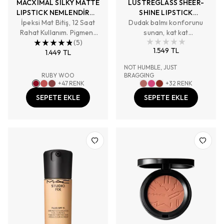
MACXIMAL SILKY MATTE
LUSTREGLASS SHEER-
LIPSTICK NEMLENDİRME
SHINE LIPSTICK
İpeksi Mat Bitiş, 12 Saat
ETKİLİ YOĞUN RENK
Dudak balmı konforunu
NEMLENDİRME ETKİLİ
Rahat Kullanım. Pigment
SAĞLAYAN RUJ
PARLAK BİTİŞLİ RUJ
sunan, kat kat
Zengini, Tam Kapatıcılık
(
5
)
uygulanabilen ve
1.549 TL
Sağlayan Renk
1.449 TL
kalıcılığını koruyan
renklere sahip şeffaf
NOT HUMBLE, JUST
bitişli ruj.
RUBY WOO
BRAGGING
+
47
RENK
+
32
RENK
SEPETE EKLE
SEPETE EKLE