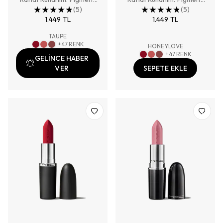
Zengini, Tam Kapatıcılık
(
5
)
Zengini, Tam Kapatıcılık
(
5
)
Sağlayan Renk
1.449 TL
Sağlayan Renk
1.449 TL
TAUPE
+
47
RENK
HONEYLOVE
+
47
RENK
GELİNCE HABER
VER
SEPETE EKLE