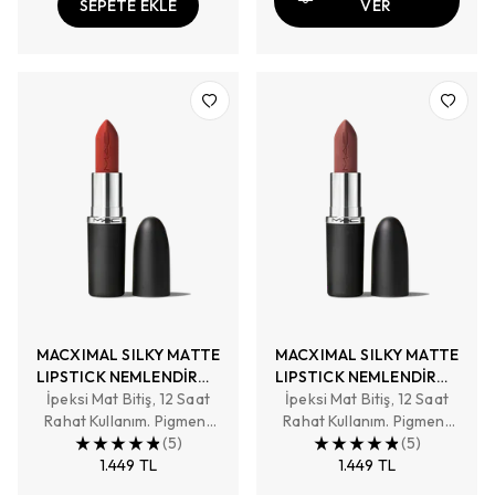
SEPETE EKLE
VER
MACXIMAL SILKY MATTE
MACXIMAL SILKY MATTE
LIPSTICK NEMLENDİRME
LIPSTICK NEMLENDİRME
İpeksi Mat Bitiş, 12 Saat
ETKİLİ YOĞUN RENK
İpeksi Mat Bitiş, 12 Saat
ETKİLİ YOĞUN RENK
Rahat Kullanım. Pigment
SAĞLAYAN RUJ
Rahat Kullanım. Pigment
SAĞLAYAN RUJ
Zengini, Tam Kapatıcılık
(
5
)
Zengini, Tam Kapatıcılık
(
5
)
Sağlayan Renk
1.449 TL
Sağlayan Renk
1.449 TL