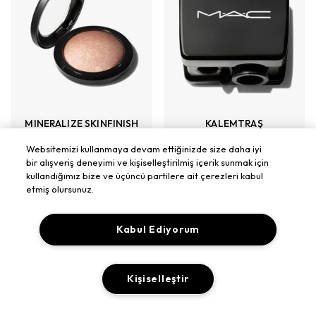
MINERALIZE SKINFINISH
KALEMTRAŞ
AYDINLATICI PUDRA
Paslanmaz Çelik, Dudak
Websitemizi kullanmaya devam ettiğinizde size daha iyi
Fırınlanmış Mineraller,
Ve Göz Kalemleri İçin,
bir alışveriş deneyimi ve kişiselleştirilmiş içerik sunmak için
Transparan Örtücülük,
Değiştirilebilir Boyut
(
1
)
kullandığımız bize ve üçüncü partilere ait çerezleri kabul
Aydınlatıcı
(
2
)
Haznesi
699 TL
etmiş olursunuz.
2.549 TL
SOFT & GENTLE
Kabul Ediyorum
+
2
RENK
GELİNCE HABER
VER
SEPETE EKLE
Kişiselleştir