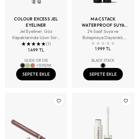
COLOUR EXCESS JEL
M·A·CSTACK
EYELINER
WATERPROOF SUYA
Jel Eyeliner, Göz
DAYANIKLI MASKARA 12
24 Saat Suya ve
Kapaklarında Uzun Süre
Bulaşmaya Dayanıklı,
ML
Kalıcı, Yüksek Pigmentli
(
1
)
Hacim Veren, Topaklanma
1.999 TL
1.499 TL
Karşıtı
GLIDE OR DIE
BLACK STACK
+
15
RENK
SEPETE EKLE
SEPETE EKLE