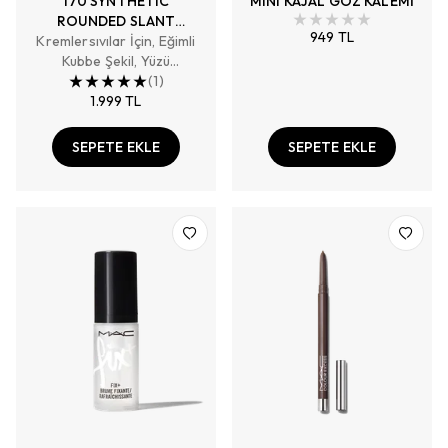
170 SYNTHETIC
MINI KAJAL GÖZ KALEMİ
ROUNDED SLANT
949 TL
Kremlersıvılar İçin, Eğimli
BRUSH YÜZ FIRÇASI
Kubbe Şekil, Yüzü
Gölgelendirir
(
1
)
1.999 TL
SEPETE EKLE
SEPETE EKLE