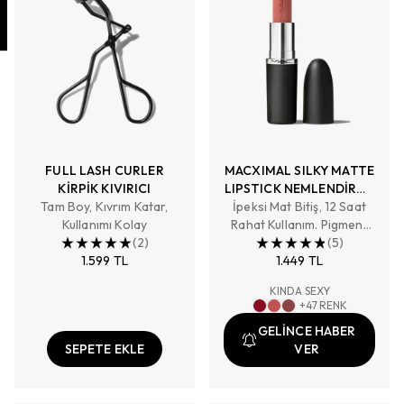
FULL LASH CURLER
MACXIMAL SILKY MATTE
KİRPİK KIVIRICI
LIPSTICK NEMLENDİRME
Tam Boy, Kıvrım Katar,
İpeksi Mat Bitiş, 12 Saat
ETKİLİ YOĞUN RENK
Kullanımı Kolay
Rahat Kullanım. Pigment
SAĞLAYAN RUJ
(
2
)
Zengini, Tam Kapatıcılık
(
5
)
1.599 TL
Sağlayan Renk
1.449 TL
KINDA SEXY
+
47
RENK
GELİNCE HABER
SEPETE EKLE
VER