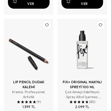
VER
VER
LIP PENCIL DUDAK
FIX+ ORIGINAL MAKYAJ
KALEMİ
SPREYİ 100 ML
Kremsi, Profesyonel,
Çok Amaçlı Sabitleyici
Artistik
Sprey Alkol İçermez,
(
9
)
Nemlendirir, Cildi Makyaja
(
85
)
1.399 TL
Hazırlar, Makyajı Sabitler ,
2.099 TL