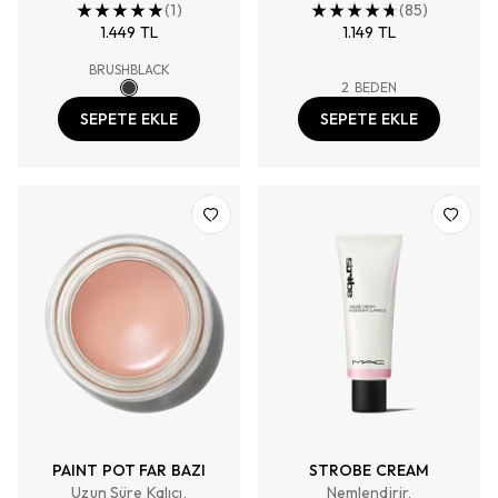
Uygulama
(
1
)
Nemlendirir, Baz Hazırlar,
(
85
)
1.449 TL
Sabitler ve Canlandırır
1.149 TL
BRUSHBLACK
2
BEDEN
SEPETE EKLE
SEPETE EKLE
PAINT POT FAR BAZI
STROBE CREAM
Uzun Süre Kalıcı,
Nemlendirir,