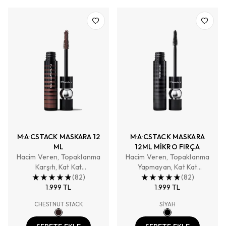
M·A·CSTACK MASKARA 12
M·A·CSTACK MASKARA
ML
12ML MİKRO FIRÇA
Hacim Veren, Topaklanma
Hacim Veren, Topaklanma
Karşıtı, Kat Kat
Yapmayan, Kat Kat
Uygulanabilir
(
82
)
Uygulanabilir
(
82
)
1.999 TL
1.999 TL
CHESTNUT STACK
SİYAH