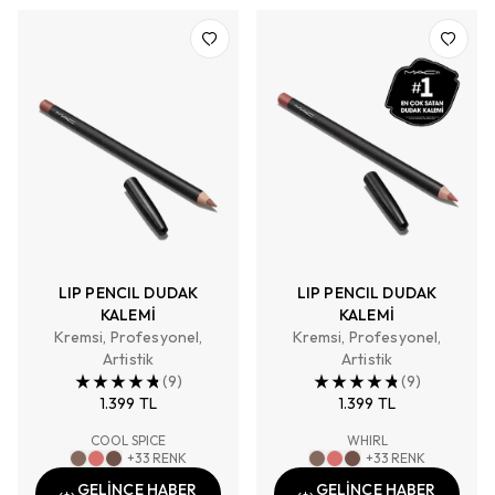
LIP PENCIL DUDAK
LIP PENCIL DUDAK
KALEMİ
KALEMİ
Kremsi, Profesyonel,
Kremsi, Profesyonel,
Artistik
Artistik
(
9
)
(
9
)
1.399 TL
1.399 TL
COOL SPICE
WHIRL
+
33
RENK
+
33
RENK
GELİNCE HABER
GELİNCE HABER