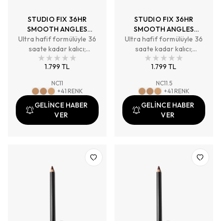
STUDIO FIX 36HR
STUDIO FIX 36HR
SMOOTH ANGLES
SMOOTH ANGLES
Ultra hafif formülüyle 36
CONCEALER
Ultra hafif formülüyle 36
CONCEALER
saate kadar kalıcı;
saate kadar kalıcı;
pürüzsüz cilt görünümü
pürüzsüz cilt görünümü
1.799 TL
1.799 TL
sağlayan, artırılabilir
sağlayan, artırılabilir
kapatıcılık ve nemlendirici
kapatıcılık ve nemlendirici
NC11
NC11.5
etki sunan yumuşak mat
etki sunan yumuşak mat
+
41
RENK
+
41
RENK
bitişli kapatıcı.
bitişli kapatıcı.
GELİNCE HABER
GELİNCE HABER
VER
VER