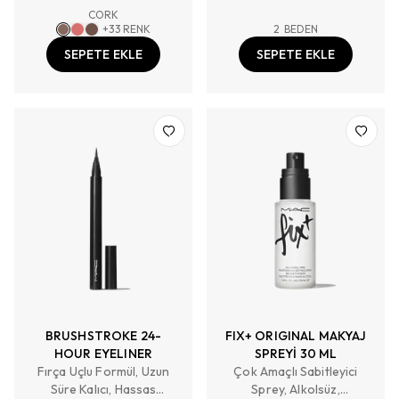
Tazeler
CORK
+
33
RENK
2
BEDEN
SEPETE EKLE
SEPETE EKLE
BRUSHSTROKE 24-
FIX+ ORIGINAL MAKYAJ
HOUR EYELINER
SPREYİ 30 ML
Fırça Uçlu Formül, Uzun
Çok Amaçlı Sabitleyici
Süre Kalıcı, Hassas
Sprey, Alkolsüz,