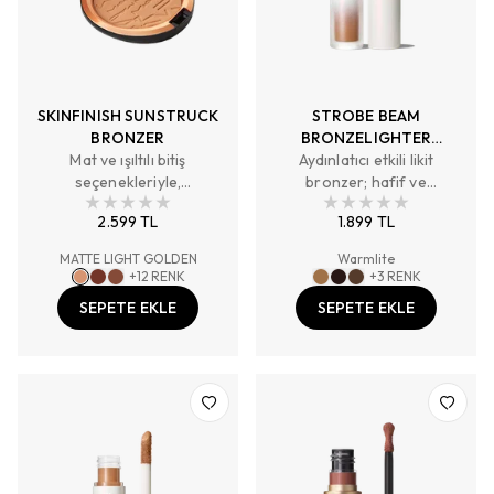
SKINFINISH SUNSTRUCK
STROBE BEAM
BRONZER
BRONZELIGHTER
Mat ve ışıltılı bitiş
AYDINLATICI ETKİLİ
Aydınlatıcı etkili likit
seçenekleriyle,
bronzer; hafif ve
LİKİT BRONZER
katmanlanabilir ve gerçek
katmanlanabilir yapısıyla
2.599 TL
1.899 TL
tonlara sadık kapatıcılık
yüz hatlarını nazikçe
sunan 24 saate kadar
belirginleştirir,
MATTE LIGHT GOLDEN
Warmlite
kalıcı bronzlaştırıcı pudra.
kişiselleştirilebilir sonuç
+
12
RENK
+
3
RENK
sunar ve cilde doğal,
SEPETE EKLE
SEPETE EKLE
güneşten aydınlanmış bir
ışıltı kazandırır.