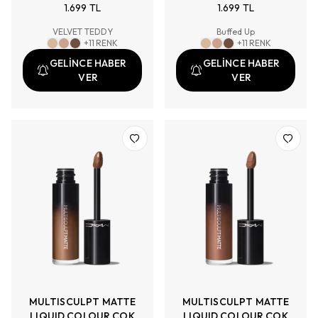
1.699 TL
1.699 TL
şekillendiren, hafif ve
şekillendiren, hafif ve
kolay dağıtılabilen çok
kolay dağıtılabilen çok
VELVET TEDDY
Buffed Up
amaçlı mat likit far ve
amaçlı mat likit far ve
+
11
RENK
+
11
RENK
kontür.
kontür.
GELİNCE HABER
GELİNCE HABER
VER
VER
MULTISCULPT MATTE
MULTISCULPT MATTE
LIQUID COLOUR ÇOK
LIQUID COLOUR ÇOK