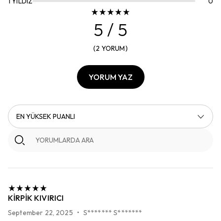
1
YILDIZ
0
5
/ 5
(
2
YORUM
)
YORUM YAZ
EN YÜKSEK PUANLI
KIRPIK KIVIRICI
September 22, 2025
•
S******* S*******