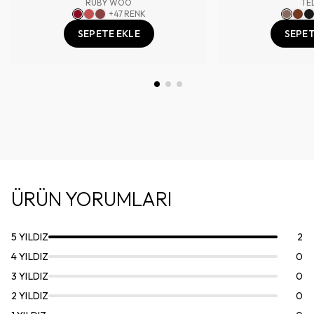
RUBY WOO
TE
+
47
RENK
SEPETE EKLE
SEPET
ÜRÜN YORUMLARI
5
YILDIZ
2
4
YILDIZ
0
3
YILDIZ
0
2
YILDIZ
0