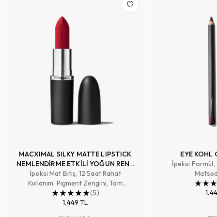
MACXIMAL SILKY MATTE LIPSTICK
EYE KOHL 
NEMLENDİRME ETKİLİ YOĞUN RENK
İpeksi Formül,
İpeksi Mat Bitiş, 12 Saat Rahat
SAĞLAYAN RUJ
Matsed
Kullanım. Pigment Zengini, Tam
Kapatıcılık Sağlayan Renk
(
5
)
1.4
1.449 TL