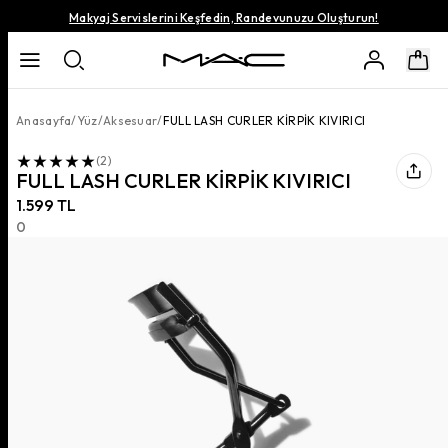
Makyaj Servislerini Keşfedin, Randevunuzu Oluşturun!
Anasayfa
/
Yüz
/
Aksesuar
/
FULL LASH CURLER KİRPİK KIVIRICI
(
2
)
FULL LASH CURLER KİRPİK KIVIRICI
1.599 TL
0