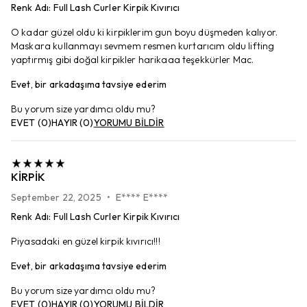
Renk Adı
:
Full Lash Curler Kirpik Kıvırıcı
O kadar güzel oldu ki kirpiklerim gun boyu düşmeden kalıyor.
Maskara kullanmayı sevmem resmen kurtarıcım oldu lifting
yaptırmış gibi doğal kirpikler harikaaa teşekkürler Mac.
Evet, bir arkadaşıma tavsiye ederim
Bu yorum size yardımcı oldu mu?
EVET
(
0
)
HAYIR
(
0
)
YORUMU BİLDİR
KIRPIK
September 22, 2025
•
E**** E****
Renk Adı
:
Full Lash Curler Kirpik Kıvırıcı
Piyasadaki en güzel kirpik kıvırıcı!!!
Evet, bir arkadaşıma tavsiye ederim
Bu yorum size yardımcı oldu mu?
EVET
(
0
)
HAYIR
(
0
)
YORUMU BİLDİR