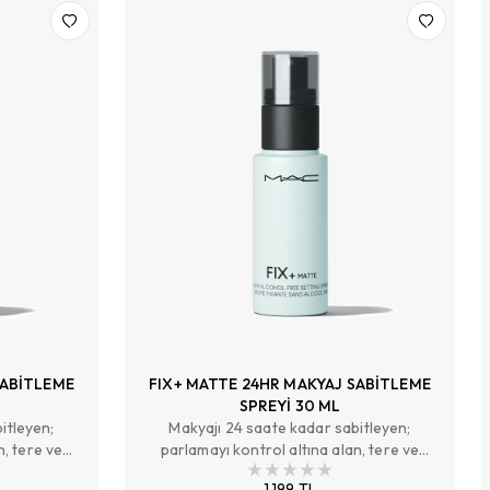
SABİTLEME
FIX+ MATTE 24HR MAKYAJ SABİTLEME
SPREYİ 30 ML
itleyen;
Makyajı 24 saate kadar sabitleyen;
n, tere ve
parlamayı kontrol altına alan, tere ve
 makyajın
neme dayanıklılık sağlayan, makyajın
1.199 TL