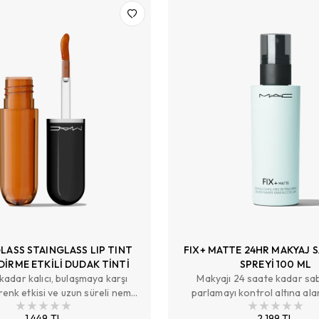
LASS STAINGLASS LIP TINT
FIX+ MATTE 24HR MAKYAJ 
İRME ETKİLİ DUDAK TİNTİ
SPREYİ 100 ML
kadar kalıcı, bulaşmaya karşı
Makyajı 24 saate kadar sab
renk etkisi ve uzun süreli nem
parlamayı kontrol altına ala
sunan dudak tinti.
neme dayanıklılık sağlayan,
1.449 TL
2.199 TL