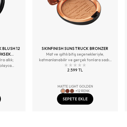
 BLUSH 12
SKINFINISH SUNSTRUCK BRONZER
ÜKSEK
Mat ve ışıltılı bitiş seçenekleriyle,
ra allık;
LIK
katmanlanabilir ve gerçek tonlara sadık
kolayca
kapatıcılık sunan 24 saate kadar kalıcı
2.599 TL
ve ışıltılı
bronzlaştırıcı pudra.
kadar gerçek
MATTE LIGHT GOLDEN
+
12
RENK
SEPETE EKLE