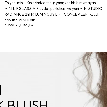
En yeni mini ürünlerimizle tanış: yapışkan his bırakmayan
MINI LIPGLASS AIR dudak parlatıcısı ve yeni MINI STUDIO
RADIANCE 24HR LUMINOUS LIFT CONCEALER. Küçük
boyutta, büyük etki.
ALIŞVERİŞE BAŞLA
H
 BLUSH