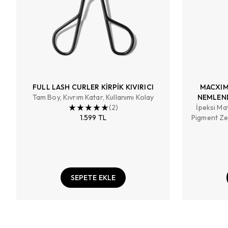
FULL LASH CURLER KİRPİK KIVIRICI
MACXIM
Tam Boy, Kıvrım Katar, Kullanımı Kolay
NEMLEND
(
2
)
İpeksi Mat
1.599 TL
Pigment Zen
SEPETE EKLE