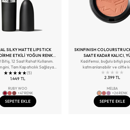
AL SILKY MATTE LIPSTICK
SKINFINISH COLOURSTRUCK
İRME ETKİLİ YOĞUN RENK
SAATE KADAR KALICI, Y
 Bitiş, 12 Saat Rahat Kullanım.
SAĞLAYAN RUJ
Kadifemsi, buğulu bitişli pud
PİGMENTLİ PUDRA AL
gini, Tam Kapatıcılık Sağlayan
katmanlanabilir ve ciltle 
Renk
(
5
)
bütünleşen yapısıyla doğal mat 
2.399 TL
1.449 TL
bitiş seçenekleriyle 12 saate 
rengini korur.
RUBY WOO
MELBA
+
47
RENK
+
26
RENK
SEPETE EKLE
SEPETE EKLE