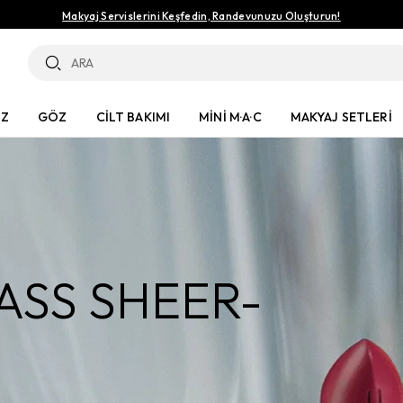
Makyaj Servislerini Keşfedin, Randevunuzu Oluşturun!
ÜZ
GÖZ
CİLT BAKIMI
MİNİ M·A·C
MAKYAJ SETLERİ
ASS SHEER-