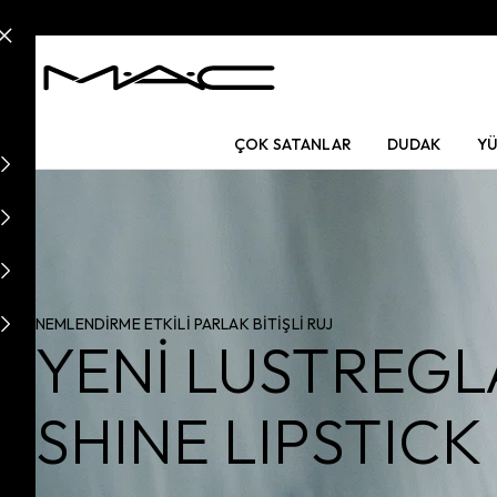
ÇOK SATANLAR
DUDAK
Y
NEMLENDİRME ETKİLİ PARLAK BİTİŞLİ RUJ
YENİ LUSTREGL
SHINE LIPSTICK