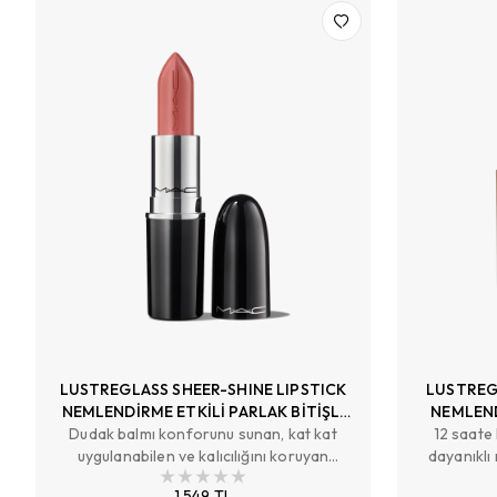
LUSTREGLASS SHEER-SHINE LIPSTICK
LUSTREG
NEMLENDİRME ETKİLİ PARLAK BİTİŞLİ
NEMLEND
Dudak balmı konforunu sunan, kat kat
RUJ
12 saate 
uygulanabilen ve kalıcılığını koruyan
dayanıklı 
renklere sahip şeffaf bitişli ruj.
1.549 TL