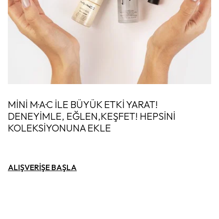
MİNİ M·A·C İLE BÜYÜK ETKİ YARAT!
DENEYİMLE, EĞLEN,KEŞFET! HEPSİNİ
KOLEKSİYONUNA EKLE
ALIŞVERİŞE BAŞLA