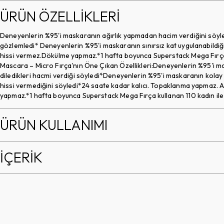
ÜRÜN ÖZELLİKLERİ
Deneyenlerin %95'i maskaranın ağırlık yapmadan hacim verdiğini söyled
gözlemledi* Deneyenlerin %95'i maskaranın sınırsız kat uygulanabildiğ
hissi vermez.Dökülme yapmaz.*1 hafta boyunca Superstack Mega Fırça k
Mascara – Micro Fırça'nın Öne Çıkan Özellikleri:Deneyenlerin %95'i
diledikleri hacmi verdiği söyledi*Deneyenlerin %95'i maskaranın kolay
hissi vermediğini söyledi*24 saate kadar kalıcı. Topaklanma yapmaz. Ağır
yapmaz.*1 hafta boyunca Superstack Mega Fırça kullanan 110 kadın ile
ÜRÜN KULLANIMI
İÇERİK