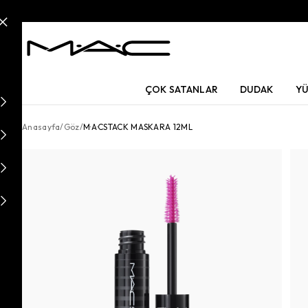
ÇOK SATANLAR
DUDAK
Y
Anasayfa
/
Göz
/
M·A·CSTACK MASKARA 12ML