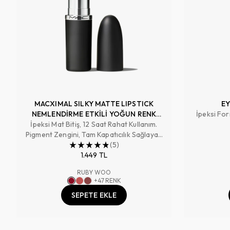
platformunda gerçekleşen "Denebunu 2022 Ödülleri"
oylaması sonucunda Yılın En İyi Maskarası kategorisinde
Denebunu üyeleri tarafından "2022'nin En İyi Maskarası"
seçilmiştir.
MACXIMAL SILKY MATTE LIPSTICK
EY
NEMLENDİRME ETKİLİ YOĞUN RENK
İpeksi For
İpeksi Mat Bitiş, 12 Saat Rahat Kullanım.
SAĞLAYAN RUJ
Pigment Zengini, Tam Kapatıcılık Sağlayan
Renk
(
5
)
1.449 TL
RUBY WOO
+
47
RENK
SEPETE EKLE