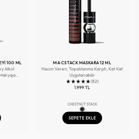
EYİ 100 ML
M·A·CSTACK MASKARA 12 ML
ey Alkol
Hacim Veren, Topaklanma Karşıtı, Kat Kat
 Makyaja
Uygulanabilir
 Tazeler
(
82
)
1.999 TL
CHESTNUT STACK
SEPETE EKLE