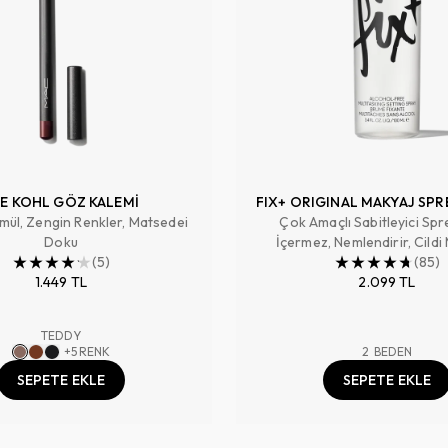
E KOHL GÖZ KALEMİ
FIX+ ORIGINAL MAKYAJ SPR
mül, Zengin Renkler, Matsedei
Çok Amaçlı Sabitleyici Spr
Doku
İçermez, Nemlendirir, Cildi
(
5
)
Hazırlar, Makyajı Sabitler ,
(
85
)
1.449 TL
2.099 TL
TEDDY
+
5
RENK
2
BEDEN
SEPETE EKLE
SEPETE EKLE