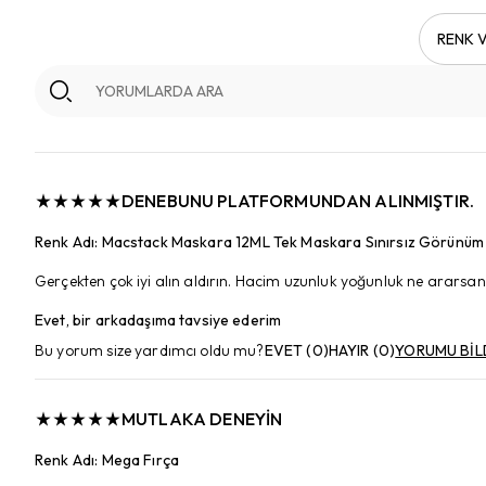
RENK V
DENEBUNU PLATFORMUNDAN ALINMIŞTIR.
Renk Adı
:
Macstack Maskara 12ML Tek Maskara Sınırsız Görünü
Gerçekten çok iyi alın aldırın. Hacim uzunluk yoğunluk ne ararsa
Evet, bir arkadaşıma tavsiye ederim
Bu yorum size yardımcı oldu mu?
EVET
(
0
)
HAYIR
(
0
)
YORUMU BİL
MUTLAKA DENEYIN
Renk Adı
:
Mega Fırça