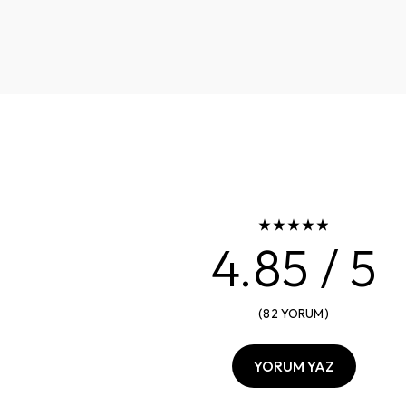
4.85
/ 5
(
82
YORUM
)
YORUM YAZ