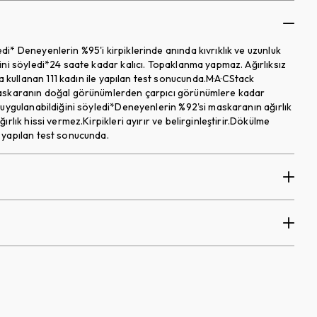
i* Deneyenlerin %95'i kirpiklerinde anında kıvrıklık ve uzunluk
ini söyledi*24 saate kadar kalıcı. Topaklanma yapmaz. Ağırlıksız
ullanan 111 kadın ile yapılan test sonucunda.M·A·CStack
 maskaranın doğal görünümlerden çarpıcı görünümlere kadar
 uygulanabildiğini söyledi*Deneyenlerin %92'si maskaranın ağırlık
lık hissi vermez.Kirpikleri ayırır ve belirginleştirir.Dökülme
 yapılan test sonucunda.