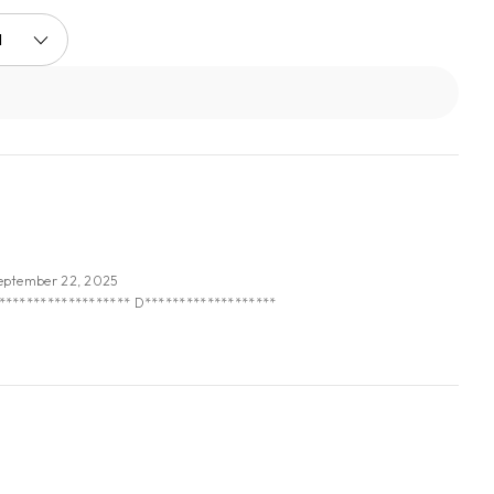
I
eptember 22, 2025
******************* D*******************