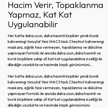
Hacim Verir, Topaklanma
Yapmaz, Kat Kat
Uygulanabilir
Her katta daha uzun, daha hacimli kirpikler şimdi ikonik
kahverengi tonuyla! Yeni M·A·CStack Chestnut kahverengi
maskara, ağırlık hissi vermeyen, topaklanma ve dökülme
yapmayan formülü ile anında daha uzun,daha hacimli ve
kıvrık kirpiklere sahip ol! Kat kat uygulanabilme özelliği ile
dilediğin uzunlukta ve hacimde kirpik görünümünü
yaratmanda sana yardımcı olacak çok özel formül.
Superstack Mega Fırça sayesinde kirpiklerinde yeni
Her katta daha uzun, daha hacimli kirpikler şimdi ikonik
kahverengi tonuyla kusursuz görünümler yarat! Benzersiz
kahverengi tonuyla! Yeni M·A·CStack Chestnut kahverengi
ruh halinizi göstermenizi sağlayacak, ikonik dudak kalemi
maskara, ağırlık hissi vermeyen, topaklanma ve dökülme
Chestnut'tan esinlenerek tasarlanmış M·A·CStack Chestnut
yapmayan formülü ile anında daha uzun,daha hacimli ve
Kahverengi Maskara'yı hemen keşfet!<P>M·A·CStack
kıvrık kirpiklere sahip ol! Kat kat uygulanabilme özelliği ile
Maskara ile her katta daha uzun, daha hacimli kirpikler!
dilediğin uzunlukta ve hacimde kirpik görünümünü