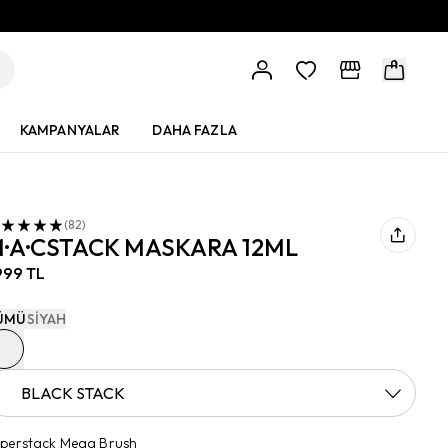
KAMPANYALAR
DAHA FAZLA
(
82
)
·A·CSTACK MASKARA 12ML
999 TL
ÜMÜ
SIYAH
BLACK STACK
perstack Mega Brush