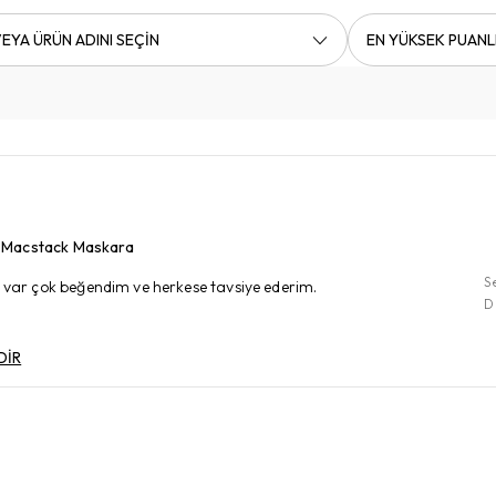
EYA ÜRÜN ADINI SEÇİN
EN YÜKSEK PUANL
m Macstack Maskara
S
n var çok beğendim ve herkese tavsiye ederim.
D
DİR