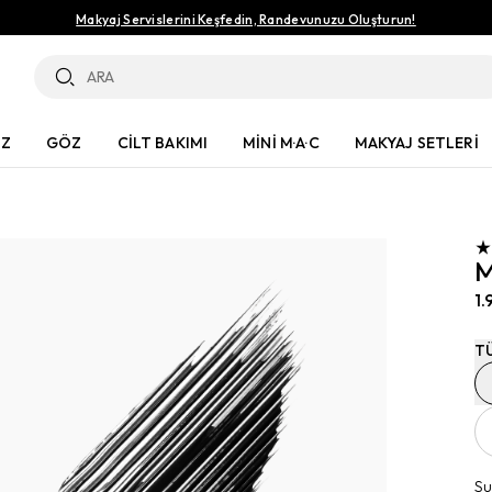
Makyaj Servislerini Keşfedin, Randevunuzu Oluşturun!
ÜZ
GÖZ
CİLT BAKIMI
MİNİ M·A·C
MAKYAJ SETLERİ
M
1.
T
Su