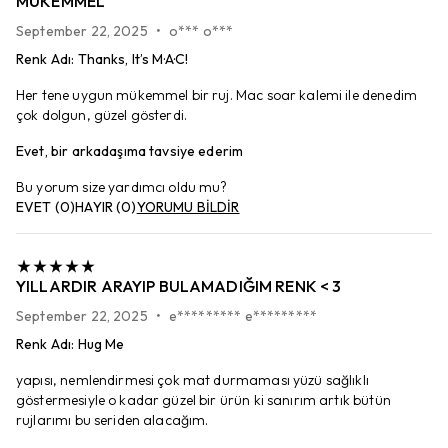
MÜKEMMEL
September 22, 2025
•
o*** o***
Renk Adı
:
Thanks, It’s M·A·C!
Her tene uygun mükemmel bir ruj. Mac soar kalemi ile denedim
çok dolgun, güzel gösterdi.
Evet, bir arkadaşıma tavsiye ederim
Bu yorum size yardımcı oldu mu?
EVET
(
0
)
HAYIR
(
0
)
YORUMU BİLDİR
YILLARDIR ARAYIP BULAMADIĞIM RENK < 3
September 22, 2025
•
e********* e*********
Renk Adı
:
Hug Me
yapısı, nemlendirmesi çok mat durmaması yüzü sağlıklı
göstermesiyle o kadar güzel bir ürün ki sanırım artık bütün
rujlarımı bu seriden alacağım.