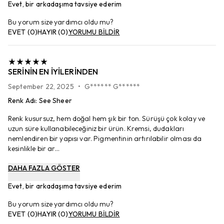
Evet, bir arkadaşıma tavsiye ederim
Bu yorum size yardımcı oldu mu?
EVET
(
0
)
HAYIR
(
0
)
YORUMU BİLDİR
SERININ EN IYILERINDEN
September 22, 2025
•
G****** G******
Renk Adı
:
See Sheer
Renk kusursuz, hem doğal hem şık bir ton. Sürüşü çok kolay ve
uzun süre kullanabileceğiniz bir ürün. Kremsi, dudakları
nemlendiren bir yapısı var. Pigmentinin artırılabilir olması da
kesinlikle bir ar...
DAHA FAZLA GÖSTER
Evet, bir arkadaşıma tavsiye ederim
Bu yorum size yardımcı oldu mu?
EVET
(
0
)
HAYIR
(
0
)
YORUMU BİLDİR