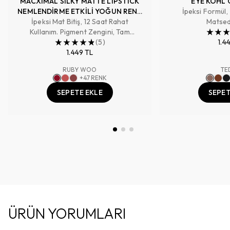
MACXIMAL SILKY MATTE LIPSTICK
EYE KOHL 
NEMLENDİRME ETKİLİ YOĞUN RENK
İpeksi Formül,
İpeksi Mat Bitiş, 12 Saat Rahat
SAĞLAYAN RUJ
Matsed
Kullanım. Pigment Zengini, Tam
Kapatıcılık Sağlayan Renk
(
5
)
1.4
1.449 TL
RUBY WOO
TE
+
47
RENK
SEPETE EKLE
SEPET
ÜRÜN YORUMLARI