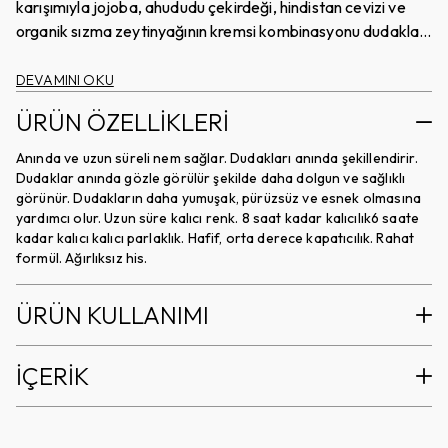
için inanılmaz kaygan bir yapıya sahiptir. Ayna kullanmanıza
karışımıyla jojoba, ahududu çekirdeği, hindistan cevizi ve
gerek kalmaz. Bu parlak, şehvetli tonlarla dudaklarını
organik sızma zeytinyağının kremsi kombinasyonu dudakları
şımart. Her gün için ideal ve her zaman lüks olan Lustreglass
beslerken, shea yağı ve hyaluronik asit ile nemlendirir.
Sheer-Shine Ruj, saf mükemmelliktir.
Sonuç; Kolay uygulanabilir, orta derece renk, parlak, uzun
DEVAMINI OKU
süre kalıcı bir görünüm ve hissettiğin kadar iyi görünen daha
ÜRÜN ÖZELLİKLERİ
yumuşak, pürüzsüz ve esnek dudaklar. Ultra hafif, ipek gibi
pürüzsüz dokusu, görünümünü anında mükemmelleştirmek
Anında ve uzun süreli nem sağlar. Dudakları anında şekillendirir.
için inanılmaz kaygan bir yapıya sahiptir. Ayna kullanmanıza
Dudaklar anında gözle görülür şekilde daha dolgun ve sağlıklı
gerek kalmaz. Bu parlak, şehvetli tonlarla dudaklarını
görünür. Dudakların daha yumuşak, pürüzsüz ve esnek olmasına
yardımcı olur. Uzun süre kalıcı renk. 8 saat kadar kalıcılık6 saate
şımart. Her gün için ideal ve her zaman lüks olan Lustreglass
kadar kalıcı kalıcı parlaklık. Hafif, orta derece kapatıcılık. Rahat
Sheer-Shine Ruj, saf mükemmelliktir.
formül. Ağırlıksız his.
ÜRÜN KULLANIMI
İÇERİK