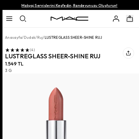
Makyaj Servislerini Keşfedin, Randevunuzu Oluşturun!
Anasayfa
/
Dudak
/
Ruj
/
LUSTREGLASS SHEER-SHINE RUJ
(
4
)
LUSTREGLASS SHEER-SHINE RUJ
1.549 TL
3 G