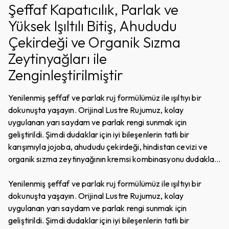
Şeffaf Kapatıcılık, Parlak ve
Yüksek Işıltılı Bitiş, Ahududu
Çekirdeği ve Organik Sızma
Zeytinyağları ile
Zenginleştirilmiştir
Yenilenmiş şeffaf ve parlak ruj formülümüz ile ışıltıyı bir
dokunuşta yaşayın. Orijinal Lustre Rujumuz, kolay
uygulanan yarı saydam ve parlak rengi sunmak için
geliştirildi. Şimdi dudaklar için iyi bileşenlerin tatlı bir
karışımıyla jojoba, ahududu çekirdeği, hindistan cevizi ve
organik sızma zeytinyağının kremsi kombinasyonu dudakları
beslerken, shea yağı ve hyaluronik asit ile nemlendirir.
Sonuç; Kolay uygulanabilir, orta derece renk, parlak, uzun
Yenilenmiş şeffaf ve parlak ruj formülümüz ile ışıltıyı bir
süre kalıcı bir görünüm ve hissettiğin kadar iyi görünen daha
dokunuşta yaşayın. Orijinal Lustre Rujumuz, kolay
yumuşak, pürüzsüz ve esnek dudaklar. Ultra hafif, ipek gibi
uygulanan yarı saydam ve parlak rengi sunmak için
pürüzsüz dokusu, görünümünü anında mükemmelleştirmek
geliştirildi. Şimdi dudaklar için iyi bileşenlerin tatlı bir