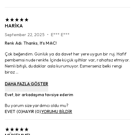
HARIKA
September 22, 2025
•
E*** E***
Renk Adı
:
Thanks, It’s M·A·C!
Çok beğendim. Günlük ya da davet her yere uygun bir ruj. Hafif
pembemsi nude renkte. İçinde küçük ışıltılar var, rahatsız etmiyor.
Nemli bitişli, dudaklar asla kurumuyor. Esmerseniz belki rengi
biraz ...
DAHA FAZLA GÖSTER
Evet, bir arkadaşıma tavsiye ederim
Bu yorum size yardımcı oldu mu?
EVET
(
0
)
HAYIR
(
0
)
YORUMU BİLDİR