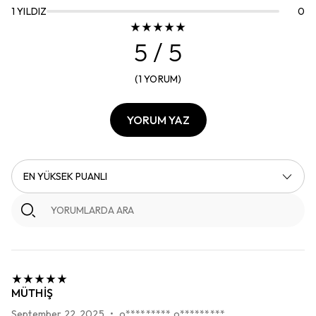
1
YILDIZ
0
5
/ 5
(
1
YORUM
)
YORUM YAZ
EN YÜKSEK PUANLI
MÜTHIŞ
September 22, 2025
•
o********* o*********