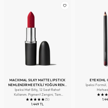
MACXIMAL SILKY MATTE LIPSTICK
EYE KOHL 
NEMLENDİRME ETKİLİ YOĞUN RENK
İpeksi Formül,
İpeksi Mat Bitiş, 12 Saat Rahat
SAĞLAYAN RUJ
Matsed
Kullanım. Pigment Zengini, Tam
Kapatıcılık Sağlayan Renk
(
5
)
1.4
1.449 TL