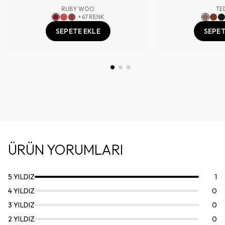
RUBY WOO
TE
+
47
RENK
SEPETE EKLE
SEPET
ÜRÜN YORUMLARI
5
YILDIZ
1
4
YILDIZ
0
3
YILDIZ
0
2
YILDIZ
0