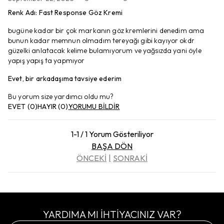
Renk Adı
:
Fast Response Göz Kremi
bugüne kadar bir çok markanın göz kremlerini denedim ama
bunun kadar memnun olmadım tereyağı gibi kayıyor okdr
güzelki anlatacak kelime bulamıyorum ve yağsızda yani öyle
yapış yapış ta yapmıyor
Evet, bir arkadaşıma tavsiye ederim
Bu yorum size yardımcı oldu mu?
EVET
(
0
)
HAYIR
(
0
)
YORUMU BİLDİR
1-1 / 1 Yorum Gösteriliyor
BAŞA DÖN
ÖNCEKİ
SONRAKİ
YARDIMA MI İHTİYACINIZ VAR?