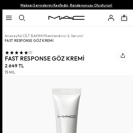
Makyaj Servislerini Keşfedin, Randevunuzu Oluşturun!
Anasayfa
/
CİLT BAKIMI
/
Nemlendirici & Serum
/
FAST RESPONSE GÖZ KREMİ
(
1
)
FAST RESPONSE GÖZ KREMİ
2.649 TL
15 ML