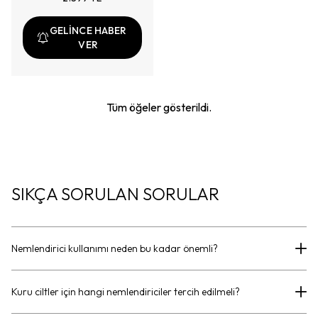
görünümünü desteklerken
cilt bariyerinin
güçlenmesine yardımcı
GELİNCE HABER
olur; makyaja hazır,
VER
pürüzsüz bir cilt
görünümünü destekler.
Tüm öğeler gösterildi.
SIKÇA SORULAN SORULAR
Nemlendirici kullanımı neden bu kadar önemli?
Kuru ciltler için hangi nemlendiriciler tercih edilmeli?