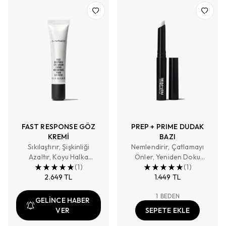
FAST RESPONSE GÖZ
PREP + PRIME DUDAK
KREMİ
BAZI
Sıkılaştırır, Şişkinliği
Nemlendirir, Çatlamayı
Azaltır, Koyu Halka
Önler, Yeniden Doku
Görünümünün Azalmasına
(
1
)
Kazandırır
(
1
)
Yardımcı Olur
2.649 TL
1.449 TL
1
BEDEN
GELİNCE HABER
VER
SEPETE EKLE