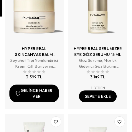
HYPER REAL
HYPER REAL SERUMIZER
SKINCANVAS BALM
EYE GÖZ SERUMU 15 ML
Seyahat Tipi Nemlendirici
NEMLENDİRİCİ BALM 50
Göz Serumu, Morluk
Krem, Cilt Bariyerini
ML
Giderici Göz Bakımı,
Güçlendirirkorur, Görünür
Şişkin Gözler İçin Bakım
3.399 TL
3.149 TL
Tahrişi Yatıştırırönler
1
BEDEN
GELİNCE HABER
VER
SEPETE EKLE