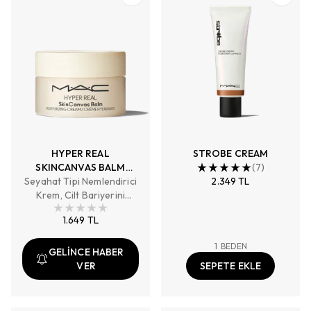
HYPER REAL
STROBE CREAM
SKINCANVAS BALM
(
7
)
Seyahat Tipi Nemlendirici
NEMLENDİRİCİ BALM 15
2.349 TL
Krem, Cilt Bariyerini
ML
Güçlendirirkorur, Görünür
1.649 TL
Tahrişi Yatıştırırönler
1
BEDEN
GELİNCE HABER
VER
SEPETE EKLE