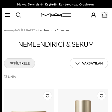
Makyaj Servislerini Keşfedin, Randevunuzu Oluşturun!
Anasayfa
/
CİLT BAKIMI
/
Nemlendirici & Serum
NEMLENDİRİCİ & SERUM
FILTRELE
VARSAYILAN
13
Ürün