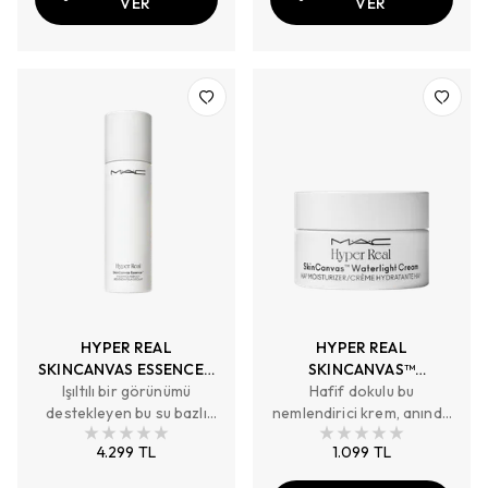
VER
VER
HYPER REAL
HYPER REAL
SKINCANVAS ESSENCE™
SKINCANVAS™
RADIANCE REBOOT 150
Işıltılı bir görünümü
WATERLIGHT CREAM
Hafif dokulu bu
destekleyen bu su bazlı
ML
nemlendirici krem, anında
HA3 MOISTURIZER - 15
losyon, cilde 24 saate
ve zamanla ışıltılı cilt
ML
4.299 TL
1.099 TL
kadar nem kazandırmaya
görünümünü desteklerken
yardımcı olurken cilt
cilt bariyerinin