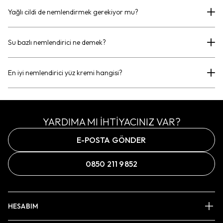
Yağlı cildi de nemlendirmek gerekiyor mu?
Su bazlı nemlendirici ne demek?
En iyi nemlendirici yüz kremi hangisi?
YARDIMA MI İHTİYACINIZ VAR?
E-POSTA GÖNDER
0850 211 9852
HESABIM