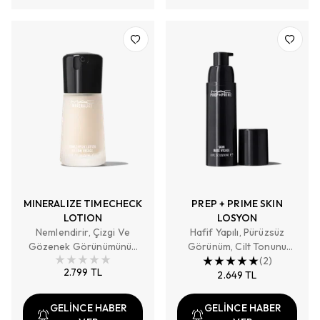
MINERALIZE TIMECHECK
PREP + PRIME SKIN
LOTION
LOSYON
Nemlendirir, Çizgi Ve
Hafif Yapılı, Pürüzsüz
Gözenek Görünümünün
Görünüm, Cilt Tonunu
Azalmasına Yardımcı Olur
Eşitler
(
2
)
2.799 TL
2.649 TL
GELİNCE HABER
GELİNCE HABER