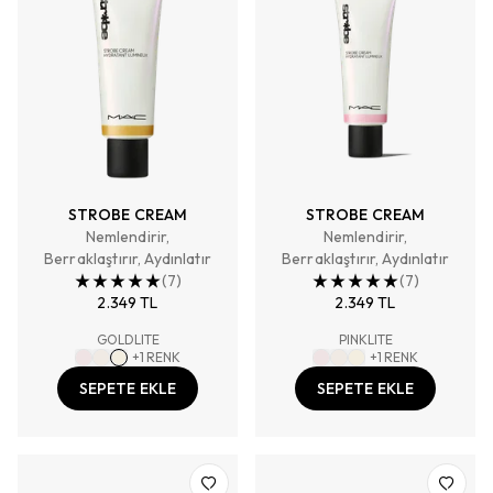
STROBE CREAM
STROBE CREAM
Nemlendirir,
Nemlendirir,
Berraklaştırır, Aydınlatır
Berraklaştırır, Aydınlatır
(
7
)
(
7
)
2.349 TL
2.349 TL
GOLDLITE
PINKLITE
+
1
RENK
+
1
RENK
SEPETE EKLE
SEPETE EKLE