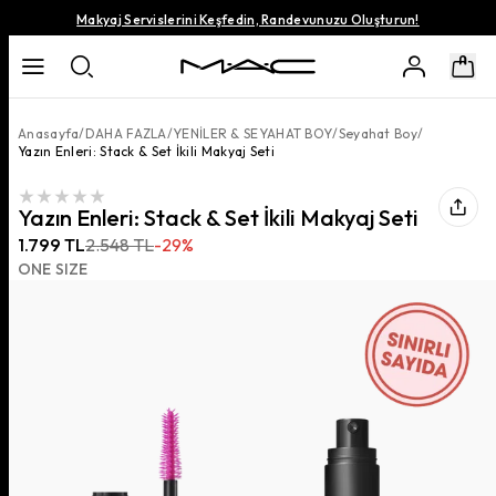
Makyaj Servislerini Keşfedin, Randevunuzu Oluşturun!
Anasayfa
/
DAHA FAZLA
/
YENİLER & SEYAHAT BOY
/
Seyahat Boy
/
Yazın Enleri: Stack & Set İkili Makyaj Seti
Yazın Enleri: Stack & Set İkili Makyaj Seti
1.799 TL
2.548 TL
-
29
%
ONE SIZE