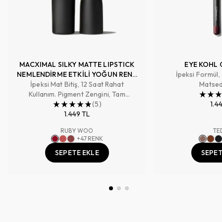
MACXIMAL SILKY MATTE LIPSTICK
EYE KOHL 
NEMLENDİRME ETKİLİ YOĞUN RENK
İpeksi Formül,
İpeksi Mat Bitiş, 12 Saat Rahat
SAĞLAYAN RUJ
Matsed
Kullanım. Pigment Zengini, Tam
Kapatıcılık Sağlayan Renk
(
5
)
1.4
1.449 TL
RUBY WOO
TE
+
47
RENK
SEPETE EKLE
SEPET