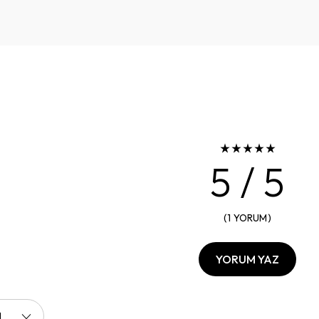
5
/ 5
(
1
YORUM
)
YORUM YAZ
I