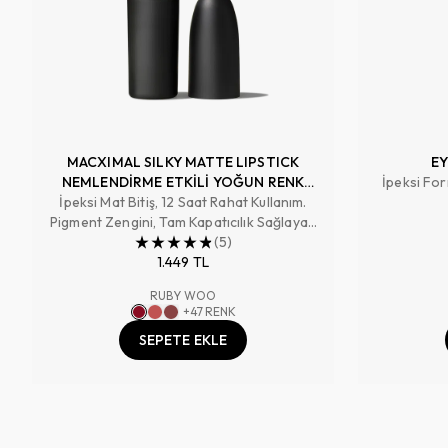
MACXIMAL SILKY MATTE LIPSTICK
EY
NEMLENDİRME ETKİLİ YOĞUN RENK
İpeksi For
İpeksi Mat Bitiş, 12 Saat Rahat Kullanım.
SAĞLAYAN RUJ
Pigment Zengini, Tam Kapatıcılık Sağlayan
Renk
(
5
)
1.449 TL
RUBY WOO
+
47
RENK
SEPETE EKLE