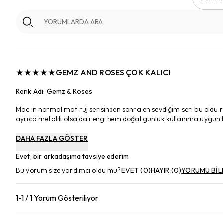
GEMZ AND ROSES ÇOK KALICI
Renk Adı
:
Gemz & Roses
Mac in normal mat ruj serisinden sonra en sevdiğim seri bu old
ayrıca metalik olsa da rengi hem doğal günlük kullanıma uygun 
DAHA FAZLA GÖSTER
Evet, bir arkadaşıma tavsiye ederim
Bu yorum size yardımcı oldu mu?
EVET
(
0
)
HAYIR
(
0
)
YORUMU BİL
1-1 / 1 Yorum Gösteriliyor