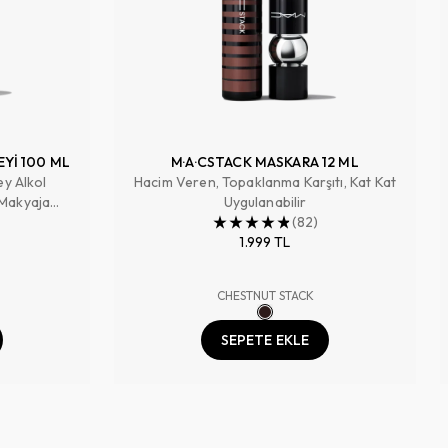
EYİ 100 ML
M·A·CSTACK MASKARA 12 ML
ey Alkol
Hacim Veren, Topaklanma Karşıtı, Kat Kat
 Makyaja
Uygulanabilir
 Tazeler
(
82
)
1.999 TL
CHESTNUT STACK
SEPETE EKLE