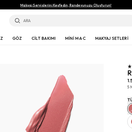
Makyaj Servislerini Keşfedin, Randevunuzu Oluşturun!
ÜZ
GÖZ
CİLT BAKIMI
MİNİ M·A·C
MAKYAJ SETLERİ
R
1.
5 
T