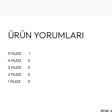
ÜRÜN YORUMLARI
5
YILDIZ
1
4
YILDIZ
0
3
YILDIZ
0
2
YILDIZ
0
1
YILDIZ
0
RENK V