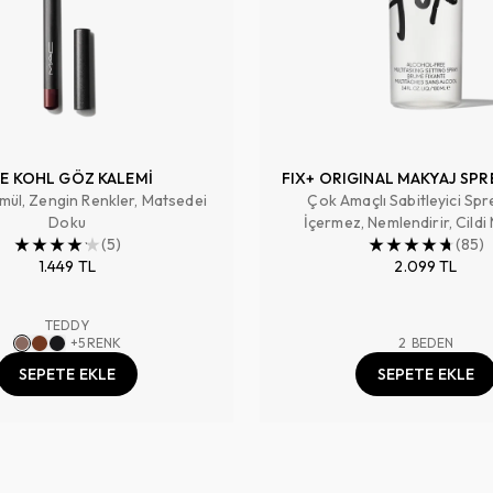
E KOHL GÖZ KALEMİ
FIX+ ORIGINAL MAKYAJ SPR
mül, Zengin Renkler, Matsedei
Çok Amaçlı Sabitleyici Spr
Doku
İçermez, Nemlendirir, Cildi
(
5
)
Hazırlar, Makyajı Sabitler ,
(
85
)
1.449 TL
2.099 TL
TEDDY
+
5
RENK
2
BEDEN
SEPETE EKLE
SEPETE EKLE