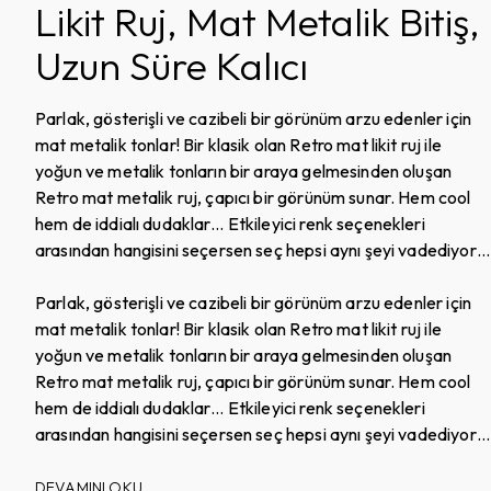
Likit Ruj, Mat Metalik Bitiş,
Uzun Süre Kalıcı
Parlak, gösterişli ve cazibeli bir görünüm arzu edenler için
mat metalik tonlar! Bir klasik olan Retro mat likit ruj ile
yoğun ve metalik tonların bir araya gelmesinden oluşan
Retro mat metalik ruj, çapıcı bir görünüm sunar. Hem cool
hem de iddialı dudaklar… Etkileyici renk seçenekleri
arasından hangisini seçersen seç hepsi aynı şeyi vadediyor:
Mat metalik renk çarpıcılığının likit ve kadifemsi bir
görünümle bitişi..
Parlak, gösterişli ve cazibeli bir görünüm arzu edenler için
mat metalik tonlar! Bir klasik olan Retro mat likit ruj ile
yoğun ve metalik tonların bir araya gelmesinden oluşan
Retro mat metalik ruj, çapıcı bir görünüm sunar. Hem cool
hem de iddialı dudaklar… Etkileyici renk seçenekleri
arasından hangisini seçersen seç hepsi aynı şeyi vadediyor:
Mat metalik renk çarpıcılığının likit ve kadifemsi bir
görünümle bitişi..
DEVAMINI OKU