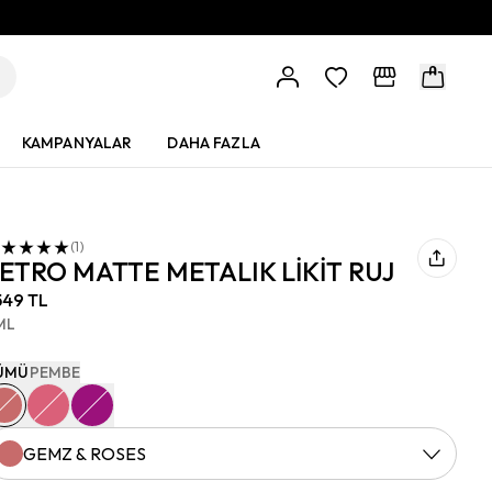
KAMPANYALAR
DAHA FAZLA
(
1
)
ETRO MATTE METALIK LİKİT RUJ
549 TL
ML
ÜMÜ
PEMBE
GEMZ & ROSES