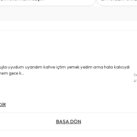
u rujla uyudum uyandım kahve içtim yemek yedim ama hala kalıcıydi
hem gece k...
S
A
DİR
BAŞA DÖN