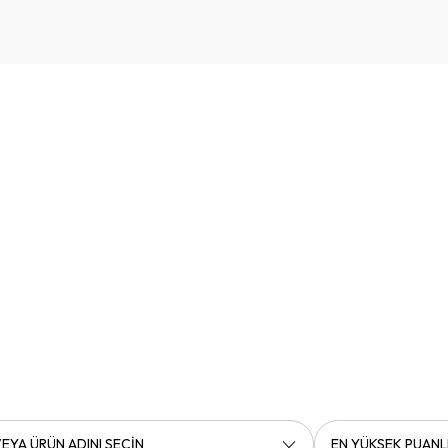
EYA ÜRÜN ADINI SEÇİN
EN YÜKSEK PUANL