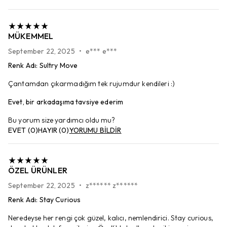
MÜKEMMEL
September 22, 2025
•
e*** e***
Renk Adı
:
Sultry Move
Çantamdan çıkarmadığım tek rujumdur kendileri :)
Evet, bir arkadaşıma tavsiye ederim
Bu yorum size yardımcı oldu mu?
EVET
(
0
)
HAYIR
(
0
)
YORUMU BİLDİR
ÖZEL ÜRÜNLER
September 22, 2025
•
z****** z******
Renk Adı
:
Stay Curious
Neredeyse her rengi çok güzel, kalıcı, nemlendirici. Stay curious,