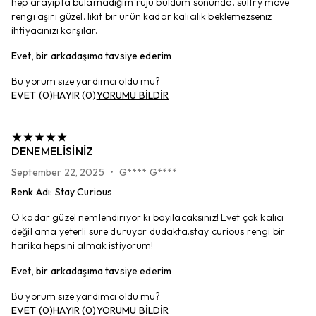
hep arayıpta bulamadığım ruju buldum sonunda. sultry move
rengi aşırı güzel. likit bir ürün kadar kalıcılık beklemezseniz
ihtiyacınızı karşılar.
Evet, bir arkadaşıma tavsiye ederim
Bu yorum size yardımcı oldu mu?
EVET
(
0
)
HAYIR
(
0
)
YORUMU BİLDİR
DENEMELISINIZ
September 22, 2025
•
G**** G****
Renk Adı
:
Stay Curious
O kadar güzel nemlendiriyor ki bayılacaksınız! Evet çok kalıcı
değil ama yeterli süre duruyor dudakta.stay curious rengi bir
harika hepsini almak istiyorum!
Evet, bir arkadaşıma tavsiye ederim
Bu yorum size yardımcı oldu mu?
EVET
(
0
)
HAYIR
(
0
)
YORUMU BİLDİR