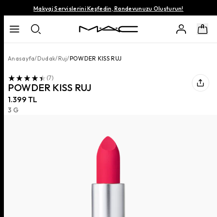
Makyaj Servislerini Keşfedin, Randevunuzu Oluşturun!
Anasayfa
/
Dudak
/
Ruj
/
POWDER KISS RUJ
(
7
)
POWDER KISS RUJ
1.399 TL
3 G