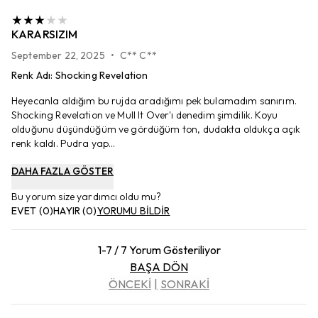
KARARSIZIM
September 22, 2025
•
C** C**
Renk Adı
:
Shocking Revelation
Heyecanla aldığım bu rujda aradığımı pek bulamadım sanırım.
Shocking Revelation ve Mull It Over'ı denedim şimdilik. Koyu
olduğunu düşündüğüm ve gördüğüm ton, dudakta oldukça açık
renk kaldı. Pudra yap...
DAHA FAZLA GÖSTER
Bu yorum size yardımcı oldu mu?
EVET
(
0
)
HAYIR
(
0
)
YORUMU BİLDİR
1-7 / 7 Yorum Gösteriliyor
BAŞA DÖN
ÖNCEKİ
SONRAKİ