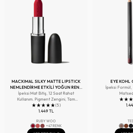
MACXIMAL SILKY MATTE LIPSTICK
EYE KOHL 
NEMLENDİRME ETKİLİ YOĞUN RENK
İpeksi Formül,
İpeksi Mat Bitiş, 12 Saat Rahat
SAĞLAYAN RUJ
Matsed
Kullanım. Pigment Zengini, Tam
Kapatıcılık Sağlayan Renk
(
5
)
1.4
1.449 TL
RUBY WOO
TE
+
47
RENK