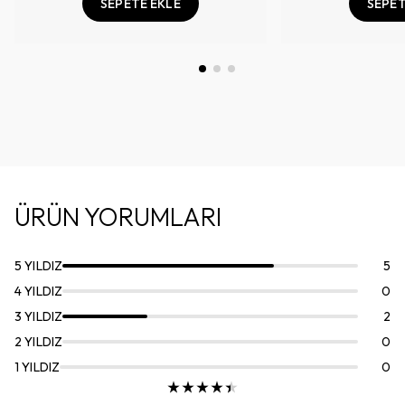
SEPETE EKLE
SEPET
ÜRÜN YORUMLARI
5
YILDIZ
5
4
YILDIZ
0
3
YILDIZ
2
2
YILDIZ
0
1
YILDIZ
0