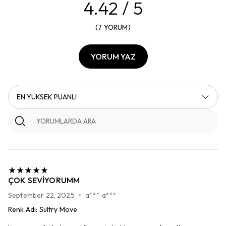
4.42
/ 5
(
7
YORUM
)
YORUM YAZ
EN YÜKSEK PUANLI
ÇOK SEVIYORUMM
September 22, 2025
•
a*** a***
Renk Adı
:
Sultry Move