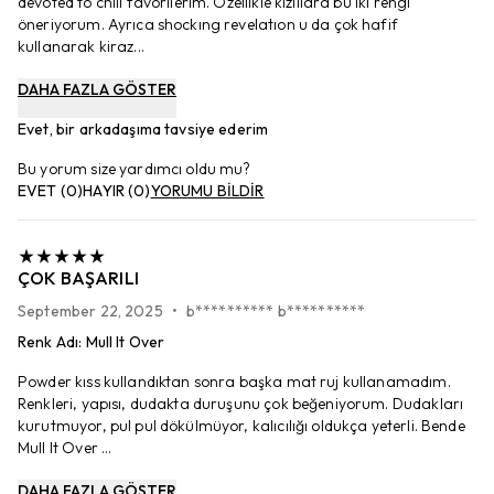
devoted to chılı favorilerim. Özellikle kızıllara bu iki rengi
öneriyorum. Ayrıca shockıng revelatıon u da çok hafif
kullanarak kiraz...
DAHA FAZLA GÖSTER
Evet, bir arkadaşıma tavsiye ederim
Bu yorum size yardımcı oldu mu?
EVET
(
0
)
HAYIR
(
0
)
YORUMU BİLDİR
ÇOK BAŞARILI
September 22, 2025
•
b********** b**********
Renk Adı
:
Mull It Over
Powder kıss kullandıktan sonra başka mat ruj kullanamadım.
Renkleri, yapısı, dudakta duruşunu çok beğeniyorum. Dudakları
kurutmuyor, pul pul dökülmüyor, kalıcılığı oldukça yeterli. Bende
Mull It Over ...
DAHA FAZLA GÖSTER