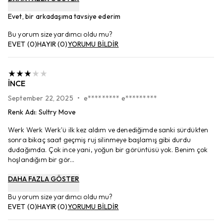
Evet, bir arkadaşıma tavsiye ederim
Bu yorum size yardımcı oldu mu?
EVET
(
0
)
HAYIR
(
0
)
YORUMU BİLDİR
INCE
September 22, 2025
•
e********* e*********
Renk Adı
:
Sultry Move
Werk Werk Werk'ü ilk kez aldım ve denediğimde sanki sürdükten
sonra bikaç saat geçmiş ruj silinmeye başlamış gibi durdu
dudağımda. Çok ince yani, yoğun bir görüntüsü yok. Benim çok
hoşlandığım bir gör...
DAHA FAZLA GÖSTER
Bu yorum size yardımcı oldu mu?
EVET
(
0
)
HAYIR
(
0
)
YORUMU BİLDİR