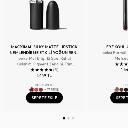
MACXIMAL SILKY MATTE LIPSTICK
EYE KOHL 
NEMLENDİRME ETKİLİ YOĞUN RENK
İpeksi Formül,
İpeksi Mat Bitiş, 12 Saat Rahat
SAĞLAYAN RUJ
Matsed
Kullanım. Pigment Zengini, Tam
Kapatıcılık Sağlayan Renk
(
5
)
1.4
1.449 TL
RUBY WOO
TE
+
47
RENK
SEPETE EKLE
SEPET