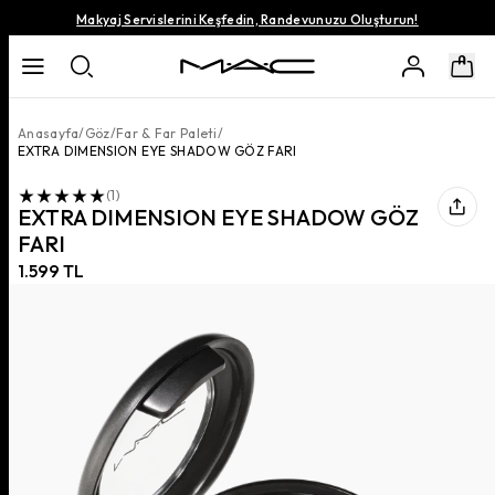
Makyaj Servislerini Keşfedin, Randevunuzu Oluşturun!
Anasayfa
/
Göz
/
Far & Far Paleti
/
EXTRA DIMENSION EYE SHADOW GÖZ FARI
(
1
)
EXTRA DIMENSION EYE SHADOW GÖZ
FARI
1.599 TL