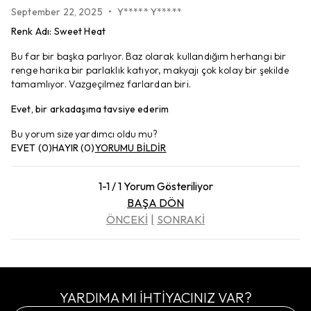
September 22, 2025
•
Y***** Y*****
Renk Adı
:
Sweet Heat
Bu far bir başka parlıyor. Baz olarak kullandığım herhangi bir
renge harika bir parlaklık katıyor, makyajı çok kolay bir şekilde
tamamlıyor. Vazgeçilmez farlardan biri.
Evet, bir arkadaşıma tavsiye ederim
Bu yorum size yardımcı oldu mu?
EVET
(
0
)
HAYIR
(
0
)
YORUMU BİLDİR
1-1 / 1 Yorum Gösteriliyor
BAŞA DÖN
ÖNCEKİ
SONRAKİ
YARDIMA MI İHTİYACINIZ VAR?