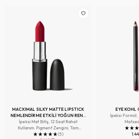
MACXIMAL SILKY MATTE LIPSTICK
EYE KOHL 
NEMLENDİRME ETKİLİ YOĞUN RENK
İpeksi Formül,
İpeksi Mat Bitiş, 12 Saat Rahat
SAĞLAYAN RUJ
Matsed
Kullanım. Pigment Zengini, Tam
Kapatıcılık Sağlayan Renk
(
5
)
1.4