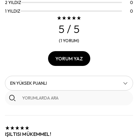
2
YILDIZ
0
1
YILDIZ
0
5
/ 5
(
1
YORUM
)
YORUM YAZ
EN YÜKSEK PUANLI
IŞILTISI MÜKEMMEL!