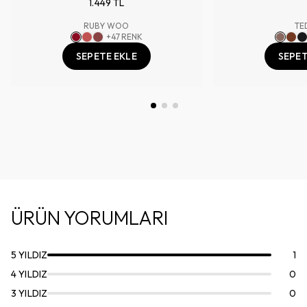
1.449 TL
RUBY WOO
TE
+
47
RENK
SEPETE EKLE
SEPET
ÜRÜN YORUMLARI
5
YILDIZ
1
4
YILDIZ
0
3
YILDIZ
0