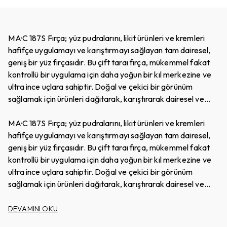
M·A·C 187S Fırça; yüz pudralarını, likit ürünleri ve kremleri
hafifçe uygulamayı ve karıştırmayı sağlayan tam dairesel,
geniş bir yüz fırçasıdır. Bu çift taraı fırça, mükemmel fakat
kontrollü bir uygulama için daha yoğun bir kıl merkezine ve
ultra ince uçlara sahiptir. Doğal ve çekici bir görünüm
sağlamak için ürünleri dağıtarak, karıştırarak dairesel ve
tampon hareketlerle ince katmanlar oluşturmak için
kullanın. Tam bir duyusal deneyim sağlamak için
M·A·C 187S Fırça; yüz pudralarını, likit ürünleri ve kremleri
Artistlerimiz de cildi hazırlarken bu fırçayı kullanmaktadırlar.
hafifçe uygulamayı ve karıştırmayı sağlayan tam dairesel,
M·A·C profesyonel fırçalarına el ile şekil verilir ve en kaliteli
geniş bir yüz fırçasıdır. Bu çift taraı fırça, mükemmel fakat
malzemeler kullanılır. %100 sentetik vegan fırçalarımız,
kontrollü bir uygulama için daha yoğun bir kıl merkezine ve
üstün performans ve daha uzun kullanım ömrü için kıl
ultra ince uçlara sahiptir. Doğal ve çekici bir görünüm
teknolojisindeki en son yeniliklerle üretilmiştir.
sağlamak için ürünleri dağıtarak, karıştırarak dairesel ve
tampon hareketlerle ince katmanlar oluşturmak için
kullanın. Tam bir duyusal deneyim sağlamak için
DEVAMINI OKU
Artistlerimiz de cildi hazırlarken bu fırçayı kullanmaktadırlar.