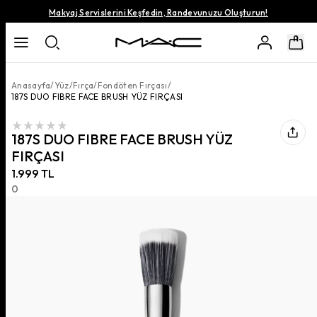
Makyaj Servislerini Keşfedin, Randevunuzu Oluşturun!
Anasayfa
/
Yüz
/
Fırça
/
Fondöten Fırçası
/
187S DUO FIBRE FACE BRUSH YÜZ FIRÇASI
187S DUO FIBRE FACE BRUSH YÜZ
FIRÇASI
1.999 TL
0