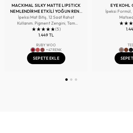
MACXIMAL SILKY MATTE LIPSTICK
EYE KOHL 
NEMLENDİRME ETKİLİ YOĞUN RENK
İpeksi Formül,
İpeksi Mat Bitiş, 12 Saat Rahat
SAĞLAYAN RUJ
Matsed
Kullanım. Pigment Zengini, Tam
Kapatıcılık Sağlayan Renk
(
5
)
1.4
1.449 TL
RUBY WOO
TE
+
47
RENK
SEPETE EKLE
SEPET