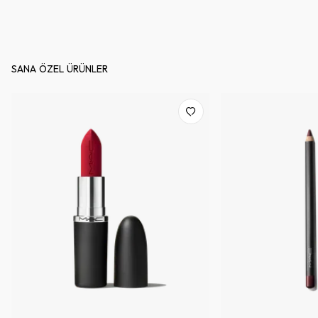
M·A·C profesyonel fırçalarına el ile şekil verilir ve en kaliteli
malzemeler kullanılır. %100 sentetik vegan fırçalarımız,
üstün performans ve daha uzun kullanım ömrü için kıl
teknolojisindeki en son yeniliklerle üretilmiştir.
SANA ÖZEL ÜRÜNLER