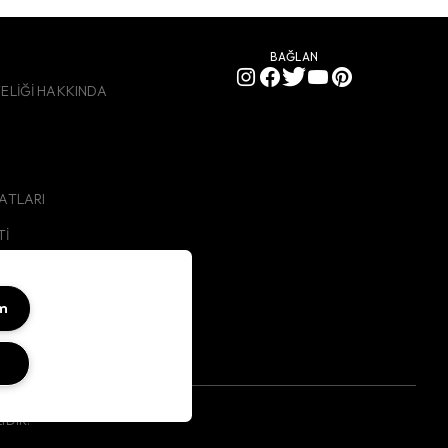
BAĞLAN
YELİĞİ HAKKINDA
SATLARI
Tİ
ABERLER
ATIŞ
um
LATMA METNİ
DIR.