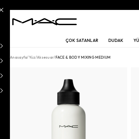
ÇOK SATANLAR
DUDAK
Y
Anasayfa
/
Yüz
/
Aksesuar
/
FACE & BODY MIXING MEDIUM