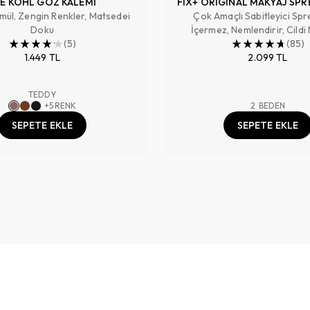
E KOHL GÖZ KALEMİ
FIX+ ORIGINAL MAKYAJ SPR
mül, Zengin Renkler, Matsedei
Çok Amaçlı Sabitleyici Spr
Doku
İçermez, Nemlendirir, Cildi
(
5
)
Hazırlar, Makyajı Sabitler ,
(
85
)
1.449 TL
2.099 TL
TEDDY
+
5
RENK
2
BEDEN
SEPETE EKLE
SEPETE EKLE