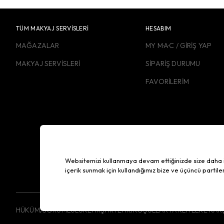
TÜM MAKYAJ SERVİSLERİ
HESABIM
MAĞAZALAR
MY M·A·C / GİRİŞ YAP
MAKYAJ SERVİSLERİ
SİPARİŞ DURUMU
FAVORİLERİM
Websitemizi kullanmaya devam ettiğinizde size daha iyi 
içerik sunmak için kullandığımız bize ve üçüncü partile
HÜKÜM/SORUMLULUKLAR
ŞARTLAR/KOŞULLAR
TAKLİTLERE KARŞ