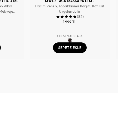
EYİ 100 ML
M·A·CSTACK MASKARA 12 ML
ey Alkol
Hacim Veren, Topaklanma Karşıtı, Kat Kat
 Makyaja
Uygulanabilir
 Tazeler
(
82
)
1.999 TL
CHESTNUT STACK
SEPETE EKLE