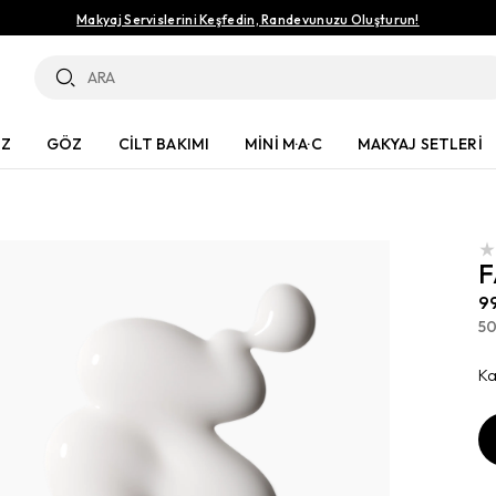
Makyaj Servislerini Keşfedin, Randevunuzu Oluşturun!
ÜZ
GÖZ
CİLT BAKIMI
MİNİ M·A·C
MAKYAJ SETLERİ
F
9
5
Ka