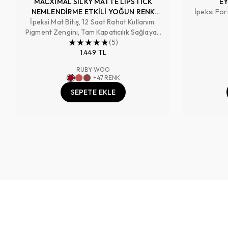
MACXIMAL SILKY MATTE LIPSTICK
EY
NEMLENDİRME ETKİLİ YOĞUN RENK
İpeksi For
İpeksi Mat Bitiş, 12 Saat Rahat Kullanım.
SAĞLAYAN RUJ
Pigment Zengini, Tam Kapatıcılık Sağlayan
Renk
(
5
)
1.449 TL
RUBY WOO
+
47
RENK
SEPETE EKLE