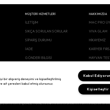
MÜŞTERİ HİZMETLERİ
HAKKIMIZDA
İLETİŞİM
M·A·C PRO Ü
SIKÇA SORULAN SORULAR
VIVA GLAM
SİPARİŞ DURUMU
HİKAYEMİZ
İADE
KARİYER FIR
GÖNDERİ BİLGİSİ
HAYVAN TES
KURUMSAL H
KURUMSAL S
Kabul Ediyor
bir alışveriş deneyimi ve kişiselleştirilmiş
re ait çerezleri kabul etmiş olursunuz.
KVKK AYDIN
Kişiselleştir
I EĞİTİM
SİTE ÇEREZ YÖNETİMİ
© MAKYAJ SANATI TÜM HAKLARI SAKLI