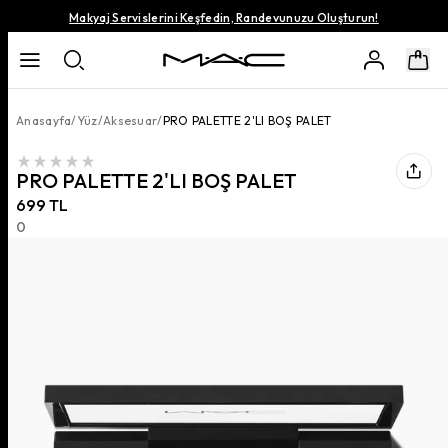
Makyaj Servislerini Keşfedin, Randevunuzu Oluşturun!
Anasayfa
/
Yüz
/
Aksesuar
/
PRO PALETTE 2'LI BOŞ PALET
PRO PALETTE 2'LI BOŞ PALET
699 TL
0