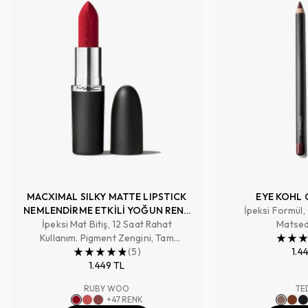
MACXIMAL SILKY MATTE LIPSTICK
EYE KOHL 
NEMLENDİRME ETKİLİ YOĞUN RENK
İpeksi Formül,
İpeksi Mat Bitiş, 12 Saat Rahat
SAĞLAYAN RUJ
Matsed
Kullanım. Pigment Zengini, Tam
Kapatıcılık Sağlayan Renk
(
5
)
1.4
1.449 TL
RUBY WOO
TE
+
47
RENK