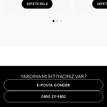
SEPETE EKLE
SEPET
YARDIMA MI İHTİYACINIZ VAR?
E-POSTA GÖNDER
0850 211 9852