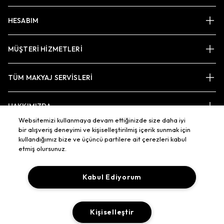
HESABIM
MÜŞTERİ HİZMETLERİ
TÜM MAKYAJ SERVİSLERİ
HAKKIMIZDA
Websitemizi kullanmaya devam ettiğinizde size daha iyi
bir alışveriş deneyimi ve kişiselleştirilmiş içerik sunmak için
kullandığımız bize ve üçüncü partilere ait çerezleri kabul
BAĞLAN
etmiş olursunuz.
Kabul Ediyorum
HÜKÜM/SORUMLULUKLAR
ŞARTLAR/KOŞULLAR
TAKLİTLERE KARŞI EĞİTİM
SİTE ÇEREZ YÖNETİMİ
Kişiselleştir
© MAKYAJ SANATI TÜM HAKLARI SAKLIDIR.