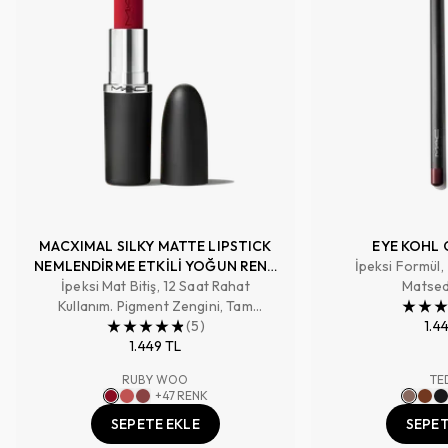
MACXIMAL SILKY MATTE LIPSTICK
EYE KOHL 
NEMLENDİRME ETKİLİ YOĞUN RENK
İpeksi Formül,
İpeksi Mat Bitiş, 12 Saat Rahat
SAĞLAYAN RUJ
Matsed
Kullanım. Pigment Zengini, Tam
Kapatıcılık Sağlayan Renk
(
5
)
1.4
1.449 TL
RUBY WOO
TE
+
47
RENK
SEPETE EKLE
SEPET