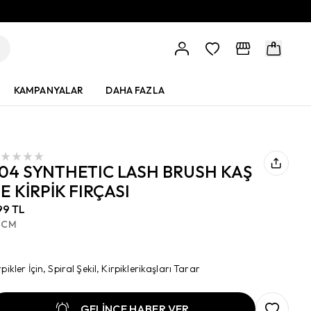
KAMPANYALAR
DAHA FAZLA
04 SYNTHETIC LASH BRUSH KAŞ
E KİRPİK FIRÇASI
99 TL
 CM
rpikler İçin, Spiral Şekil, Kirpiklerikaşları Tarar
GELİNCE HABER VER