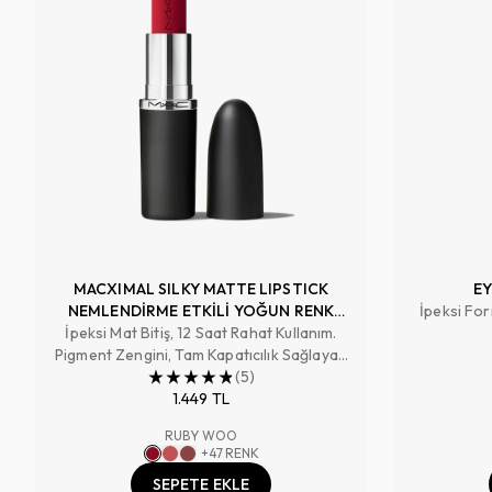
MACXIMAL SILKY MATTE LIPSTICK
EY
NEMLENDİRME ETKİLİ YOĞUN RENK
İpeksi For
İpeksi Mat Bitiş, 12 Saat Rahat Kullanım.
SAĞLAYAN RUJ
Pigment Zengini, Tam Kapatıcılık Sağlayan
Renk
(
5
)
1.449 TL
RUBY WOO
+
47
RENK
SEPETE EKLE