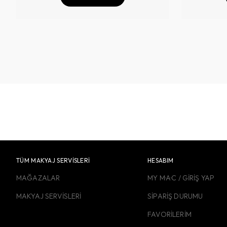
TÜM MAKYAJ SERVİSLERİ
HESABIM
MAĞAZALAR
MY M·A·C / GİRİŞ YAP
MAKYAJ SERVİSLERİ
SİPARİŞ DURUMU
FAVORİLERİM