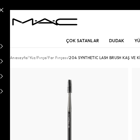
ÇOK SATANLAR
DUDAK
Y
Anasayfa
/
Yüz
/
Fırça
/
Far Fırçası
/
204 SYNTHETIC LASH BRUSH KAŞ VE Kİ