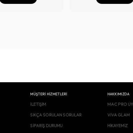
MÜŞTERİ HİZMETLERİ
HAKKIMIZDA
İLETİŞİM
M·A·C PRO Ü
SIKÇA SORULAN SORULAR
VIVA GLAM
SİPARİŞ DURUMU
HİKAYEMİZ