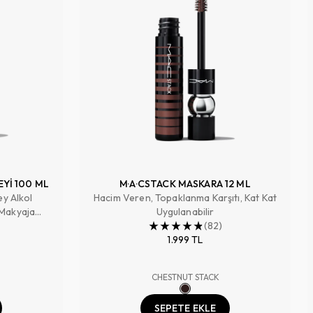
EYİ 100 ML
M·A·CSTACK MASKARA 12 ML
ey Alkol
Hacim Veren, Topaklanma Karşıtı, Kat Kat
 Makyaja
Uygulanabilir
 Tazeler
(
82
)
1.999 TL
CHESTNUT STACK
SEPETE EKLE