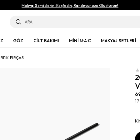
Makyaj Servislerini Keşfedin, Randevunuzu Oluşturun!
ÜZ
GÖZ
CİLT BAKIMI
MİNİ M·A·C
MAKYAJ SETLERİ
RPİK FIRÇASI
2
V
6
17
Ki