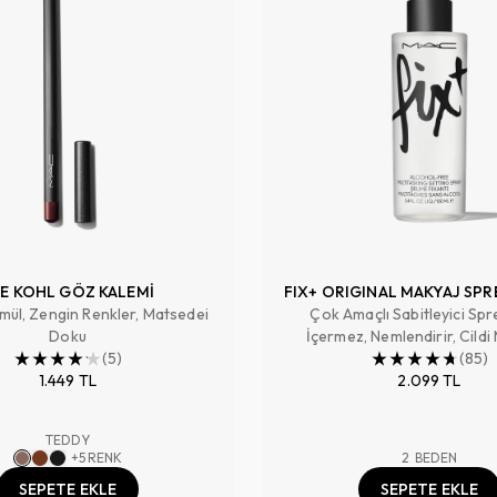
E KOHL GÖZ KALEMİ
FIX+ ORIGINAL MAKYAJ SPR
mül, Zengin Renkler, Matsedei
Çok Amaçlı Sabitleyici Spr
Doku
İçermez, Nemlendirir, Cildi
(
5
)
Hazırlar, Makyajı Sabitler ,
(
85
)
1.449 TL
2.099 TL
TEDDY
+
5
RENK
2
BEDEN
SEPETE EKLE
SEPETE EKLE