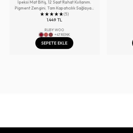
İpeksi Mat Bitiş, 12 Saat Rahat Kullanım.
SAĞLAYAN RUJ
Pigment Zengini, Tam Kapatıcılık Sağlayan
Renk
(
5
)
1.449 TL
RUBY WOO
+
47
RENK
SEPETE EKLE