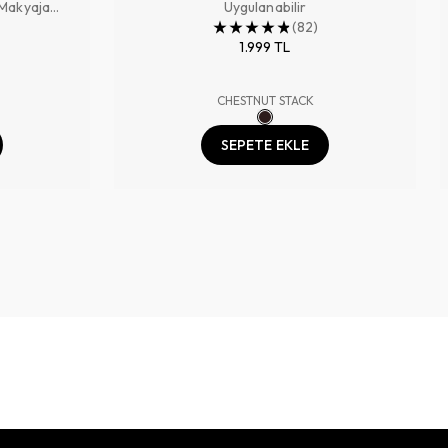
 Makyaja
Uygulanabilir
 Tazeler
(
82
)
1.999 TL
CHESTNUT STACK
SEPETE EKLE