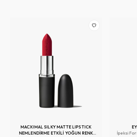
MACXIMAL SILKY MATTE LIPSTICK
EY
NEMLENDİRME ETKİLİ YOĞUN RENK
İpeksi For