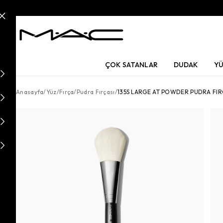
ÇOK SATANLAR
DUDAK
Y
Anasayfa
/
Yüz
/
Fırça
/
Pudra Fırçası
/
135S LARGE AT POWDER PUDRA FIR