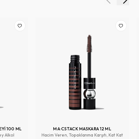
EYİ 100 ML
M·A·CSTACK MASKARA 12 ML
ey Alkol
Hacim Veren, Topaklanma Karşıtı, Kat Kat