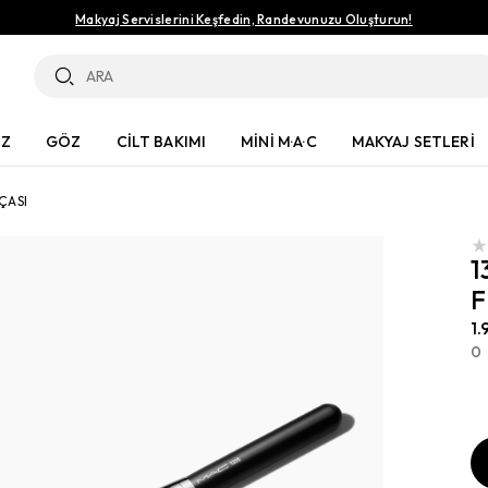
Makyaj Servislerini Keşfedin, Randevunuzu Oluşturun!
ÜZ
GÖZ
CİLT BAKIMI
MİNİ M·A·C
MAKYAJ SETLERİ
ÇASI
1
F
1.
0