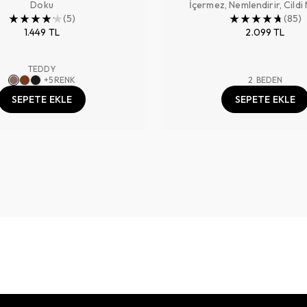
Doku
İçermez, Nemlendirir, Cildi
(
5
)
Hazırlar, Makyajı Sabitler ,
(
85
)
1.449 TL
2.099 TL
TEDDY
+
5
RENK
2
BEDEN
SEPETE EKLE
SEPETE EKLE