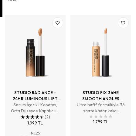
STUDIO RADIANCE -
STUDIO FIX 36HR
24HR LUMINOUS LIFT
SMOOTH ANGLES
Serum İçerikli Kapatıcı,
CONCEALER
Ultra hafif formülüyle 36
CONCEALER
Orta Düzeyde Kapatıcılık,
saate kadar kalıcı;
Doğal Işıltılı Bitiş
(
2
)
pürüzsüz cilt görünümü
1.799 TL
1.999 TL
sağlayan, artırılabilir
kapatıcılık ve nemlendirici
NC25
etki sunan yumuşak mat