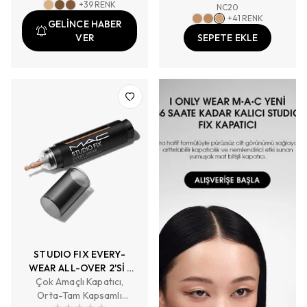
+
39
RENK
NC20
bitişli kapatıcı.
+
41
RENK
GELİNCE HABER
VER
SEPETE EKLE
STUDIO FIX EVERY-
WEAR ALL-OVER 2'Sİ 1
ARADA KAPATICI VE
Çok Amaçlı Kapatıcı,
Orta-Tam Kapsamlı
FONDÖTEN