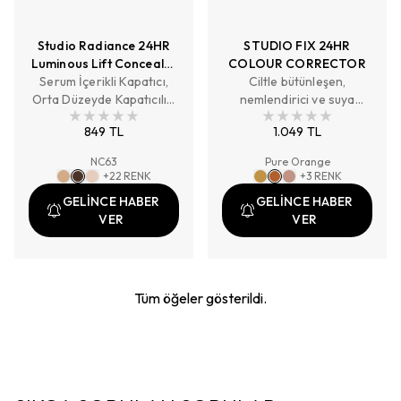
Studio Radiance 24HR
STUDIO FIX 24HR
Luminous Lift Concealer
COLOUR CORRECTOR
Serum İçerikli Kapatıcı,
/ Mini M·A·C
Ciltle bütünleşen,
Orta Düzeyde Kapatıcılık,
nemlendirici ve suya
Doğal Işıltılı Bitiş
dayanıklı formülüyle;
849 TL
1.049 TL
artırılabilir yapıda, 24
saate kadar kalıcı ve
NC63
Pure Orange
doğal mat bitiş sunan likit
+
22
RENK
+
3
RENK
renk eşitleyici kapatıcı.
GELİNCE HABER
GELİNCE HABER
VER
VER
Tüm öğeler gösterildi.