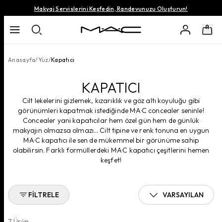
Makyaj Servislerini Keşfedin, Randevunuzu Oluşturun!
Anasayfa
/
Yüz
/
Kapatıcı
KAPATICI
Cilt lekelerini gizlemek, kızarıklık ve göz altı koyuluğu gibi
görünümleri kapatmak istediğinde M·A·C concealer seninle!
Concealer yani kapatıcılar hem özel gün hem de günlük
makyajın olmazsa olmazı… Cilt tipine ve renk tonuna en uygun
M·A·C kapatıcı ile sen de mükemmel bir görünüme sahip
olabilirsin. Farklı formüllerdeki M·A·C kapatıcı çeşitlerini hemen
keşfet!
FILTRELE
VARSAYILAN
7
Ürün