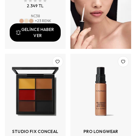
Kapatıcılık, Doğal Mat Bitiş
2.349 TL
NC38
+
23
RENK
GELİNCE HABER
VER
STUDIO FIX CONCEAL
PRO LONGWEAR