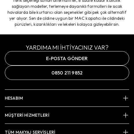
renk seçeneği sunan alternatifler, 8 saate kadar kalıcılık
sağlayan modeller, terlemeye dayanıklı formülleri ile sıcak
havalarda bile kurtarıcı olan seçenekler gibi pek çok alternatif
yer alıyor. Sen de cildine uygun bir M·A·C kapatıcı ile cildindeki
pürüzleri, kızarıklıkları ve lekeleri kolayca gizleyebilirsin.
YARDIMA MI İHTİYACINIZ VAR?
E-POSTA GÖNDER
0850 211 9852
HESABIM
MÜŞTERİ HİZMETLERİ
TÜM MAKYAJ SERVİSLERİ