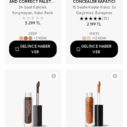
AND CORRECT PALETTE
CONCEALER KAPATICI
KAPATICI PALETİ
24 Saat Kalıcılık,
15 Saate Kadar Kalıcı, Su
Kırışmayan, Kalıcı Renk
Geçirmez, Bulaşmaz
(
15
)
3.299 TL
2.199 TL
DEEP
NW35
+
3
RENK
+
13
RENK
GELİNCE HABER
GELİNCE HABER
VER
VER