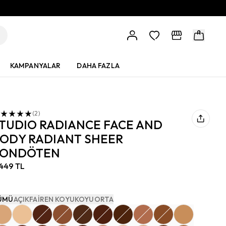
KAMPANYALAR
DAHA FAZLA
(
2
)
TUDIO RADIANCE FACE AND
ODY RADIANT SHEER
FONDÖTEN
.449 TL
ÜMÜ
AÇIK
FAIR
EN KOYU
KOYU
ORTA