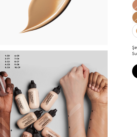
Şe
Su