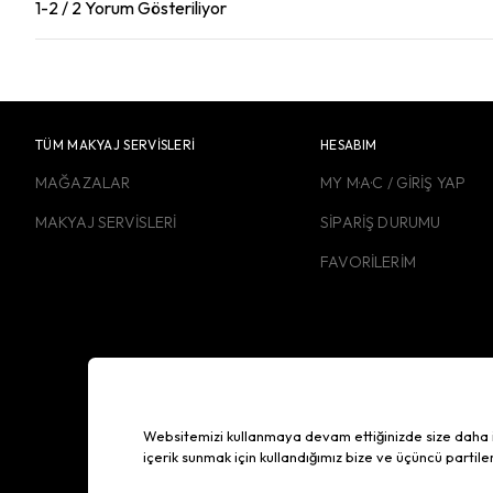
1-2 / 2 Yorum Gösteriliyor
TÜM MAKYAJ SERVİSLERİ
HESABIM
MAĞAZALAR
MY M·A·C / GİRİŞ YAP
MAKYAJ SERVİSLERİ
SİPARİŞ DURUMU
FAVORİLERİM
Websitemizi kullanmaya devam ettiğinizde size daha iyi 
içerik sunmak için kullandığımız bize ve üçüncü partile