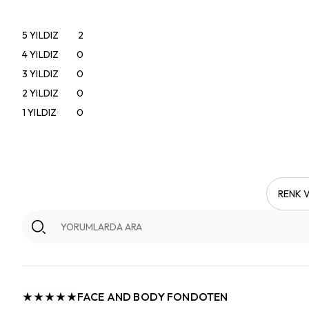
5
YILDIZ
2
4
YILDIZ
0
3
YILDIZ
0
2
YILDIZ
0
1
YILDIZ
0
RENK V
FACE AND BODY FONDOTEN