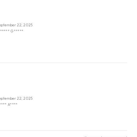
eptember 22, 2025
***** G*****
eptember 22, 2025
**** A****