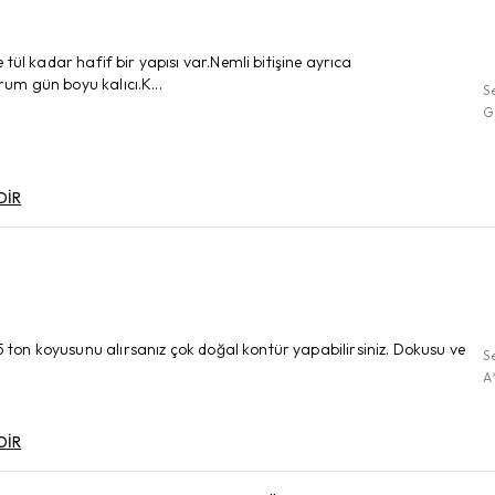
ül kadar hafif bir yapısı var.Nemli bitişine ayrıca
um gün boyu kalıcı.K...
S
G
DİR
on koyusunu alırsanız çok doğal kontür yapabilirsiniz. Dokusu ve
S
A
DİR