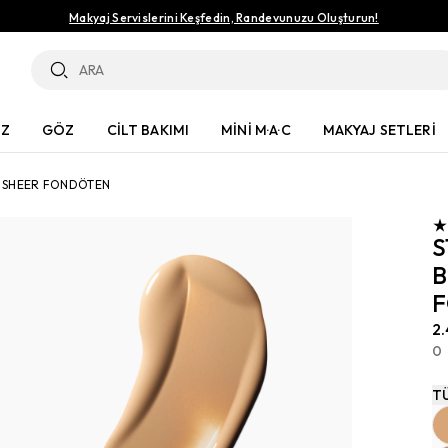
Makyaj Servislerini Keşfedin, Randevunuzu Oluşturun!
ÜZ
GÖZ
CİLT BAKIMI
MİNİ M·A·C
MAKYAJ SETLERİ
T SHEER FONDÖTEN
S
B
2
0
T