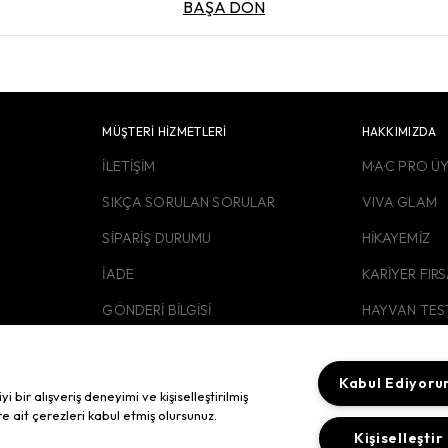
BAŞA DÖN
MÜŞTERİ HİZMETLERİ
HAKKIMIZDA
İLETİŞİM
M·A·C PRO Ü
SIKÇA SORULAN SORULAR
VIVA GLAM
SİPARİŞ DURUMU
HİKAYEMİZ
İADE
KARİYER FIR
GÖNDERİ BİLGİSİ
HAYVAN TES
KURUMSAL H
KURUMSAL S
Kabul Ediyor
bir alışveriş deneyimi ve kişiselleştirilmiş
re ait çerezleri kabul etmiş olursunuz.
KVKK AYDIN
Kişiselleştir