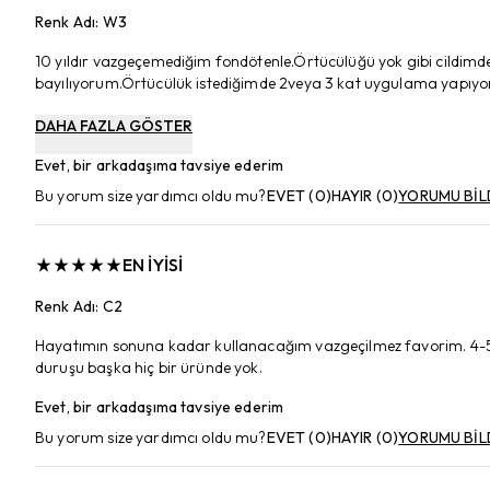
Renk Adı
:
W3
10 yıldır vazgeçemediğim fondötenle.Örtücülüğü yok gibi cildimde t
bayılıyorum.Örtücülük istediğimde 2veya 3 kat uygulama yapıyor
DAHA FAZLA GÖSTER
Evet, bir arkadaşıma tavsiye ederim
Bu yorum size yardımcı oldu mu?
EVET
(
0
)
HAYIR
(
0
)
YORUMU BİL
EN İYISI
Renk Adı
:
C2
Hayatımın sonuna kadar kullanacağım vazgeçilmez favorim. 4-5 t
duruşu başka hiç bir üründe yok.
Evet, bir arkadaşıma tavsiye ederim
Bu yorum size yardımcı oldu mu?
EVET
(
0
)
HAYIR
(
0
)
YORUMU BİL