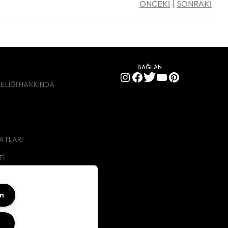
ÖNCEKİ
SONRAKİ
BAĞLAN
YELİĞİ HAKKINDA
SATLARI
Tİ
ABERLER
ATIŞ
um
LATMA METNİ