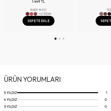
1.449 TL
RUBY WOO
TE
+
47
RENK
SEPETE EKLE
SEPET
ÜRÜN YORUMLARI
5
YILDIZ
1
4
YILDIZ
0
3
YILDIZ
0