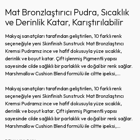
Mat Bronzlaştırıcı Pudra, Sıcaklık
ve Derinlik Katar, Karıştırılabilir
Makyaj sanatçıları tarafından geliştirilen, 10 farklı renk
seçeneğiyle yeni Skinfinish Sunstruck Mat Bronzlaştırıcı
Kremsi Pudramız ince ve hafif dokusuyla yüze sıcaklık,
derinlik ve boyut katar. Çift işlenmiş Pigmentli yapısı
sayesinde cilde sağlıklı bir parlaklık ve doğal bir renk sağlar.
Marshmallow Cushion Blend formülü ile ciltte ipeksi,
pürüzsüz ve parlama yapmayan bir bitiş sunar. Suya,
bulaşmaya ve neme dayanıklı 24 saate kadar kalıcı
Makyaj sanatçıları tarafından geliştirilen, 10 farklı renk
arttırılabilir kapatıcılık sağlar. Tene sıcaklık katan bronzer
seçeneğiyle yeni Skinfinish Sunstruck Mat Bronzlaştırıcı
formülü ile doğal güneş öpücüğü etkisini tüm yıl yüzünüzde
Kremsi Pudramız ince ve hafif dokusuyla yüze sıcaklık,
hissedin.
derinlik ve boyut katar. Çift işlenmiş Pigmentli yapısı
sayesinde cilde sağlıklı bir parlaklık ve doğal bir renk sağlar.
Marshmallow Cushion Blend formülü ile ciltte ipeksi,
pürüzsüz ve parlama yapmayan bir bitiş sunar. Suya,