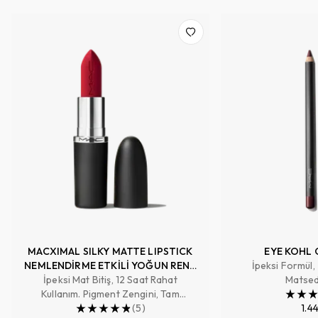
MACXIMAL SILKY MATTE LIPSTICK
EYE KOHL 
NEMLENDİRME ETKİLİ YOĞUN RENK
İpeksi Formül,
İpeksi Mat Bitiş, 12 Saat Rahat
SAĞLAYAN RUJ
Matsed
Kullanım. Pigment Zengini, Tam
Kapatıcılık Sağlayan Renk
(
5
)
1.4