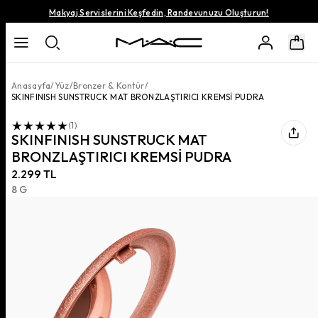
Makyaj Servislerini Keşfedin, Randevunuzu Oluşturun!
Anasayfa
/
Yüz
/
Bronzer & Kontür
/
SKINFINISH SUNSTRUCK MAT BRONZLAŞTIRICI KREMSİ PUDRA
(
1
)
SKINFINISH SUNSTRUCK MAT
BRONZLAŞTIRICI KREMSİ PUDRA
2.299 TL
8 G