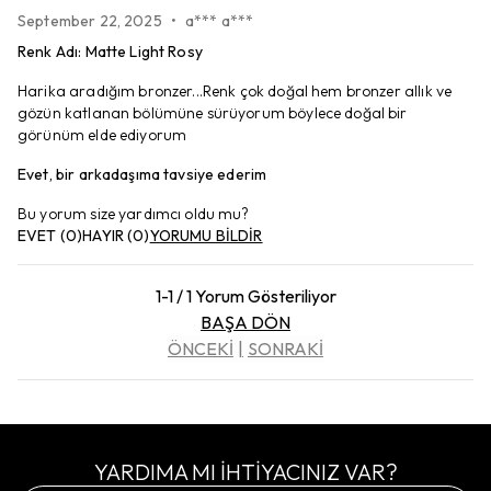
September 22, 2025
•
a*** a***
Renk Adı
:
Matte Light Rosy
Harika aradığım bronzer...Renk çok doğal hem bronzer allık ve
gözün katlanan bölümüne sürüyorum böylece doğal bir
görünüm elde ediyorum
Evet, bir arkadaşıma tavsiye ederim
Bu yorum size yardımcı oldu mu?
EVET
(
0
)
HAYIR
(
0
)
YORUMU BİLDİR
1-1 / 1 Yorum Gösteriliyor
BAŞA DÖN
ÖNCEKİ
SONRAKİ
YARDIMA MI İHTİYACINIZ VAR?