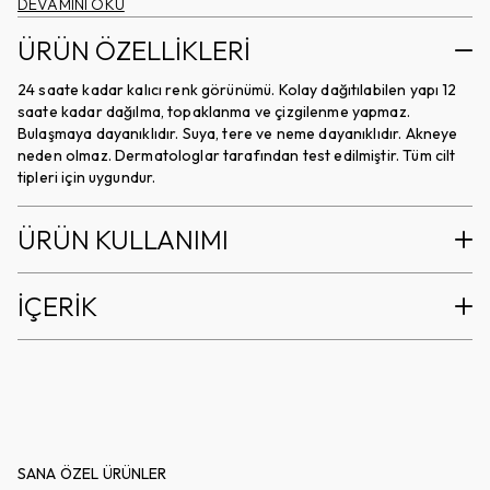
bulaşmaya ve neme dayanıklı 24 saate kadar kalıcı
DEVAMINI OKU
arttırılabilir kapatıcılık sağlar. Tene sıcaklık katan bronzer
ÜRÜN ÖZELLİKLERİ
formülü ile doğal güneş öpücüğü etkisini tüm yıl yüzünüzde
hissedin.
24 saate kadar kalıcı renk görünümü. Kolay dağıtılabilen yapı 12
saate kadar dağılma, topaklanma ve çizgilenme yapmaz.
Bulaşmaya dayanıklıdır. Suya, tere ve neme dayanıklıdır. Akneye
neden olmaz. Dermatologlar tarafından test edilmiştir. Tüm cilt
tipleri için uygundur.
ÜRÜN KULLANIMI
İÇERİK
SANA ÖZEL ÜRÜNLER