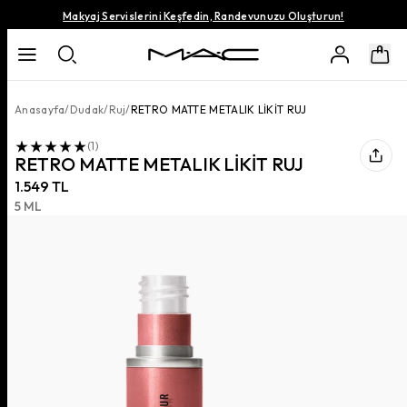
Makyaj Servislerini Keşfedin, Randevunuzu Oluşturun!
Anasayfa
/
Dudak
/
Ruj
/
RETRO MATTE METALIK LİKİT RUJ
(
1
)
RETRO MATTE METALIK LİKİT RUJ
1.549 TL
5 ML