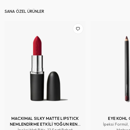
SANA ÖZEL ÜRÜNLER
MACXIMAL SILKY MATTE LIPSTICK
EYE KOHL 
NEMLENDİRME ETKİLİ YOĞUN RENK
İpeksi Formül,
İpeksi Mat Bitiş, 12 Saat Rahat
SAĞLAYAN RUJ
Matsed