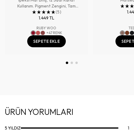
Kullanım. Pigment Zengini, Tam
Kapatıcılık Sağlayan Renk
(
5
)
1.4
1.449 TL
RUBY WOO
TE
+
47
RENK
SEPETE EKLE
SEPET
ÜRÜN YORUMLARI
5
YILDIZ
1