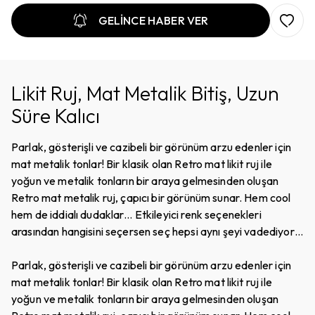
GELİNCE HABER VER
Likit Ruj, Mat Metalik Bitiş, Uzun
Süre Kalıcı
Parlak, gösterişli ve cazibeli bir görünüm arzu edenler için
mat metalik tonlar! Bir klasik olan Retro mat likit ruj ile
yoğun ve metalik tonların bir araya gelmesinden oluşan
Retro mat metalik ruj, çapıcı bir görünüm sunar. Hem cool
hem de iddialı dudaklar… Etkileyici renk seçenekleri
arasından hangisini seçersen seç hepsi aynı şeyi vadediyor:
Mat metalik renk çarpıcılığının likit ve kadifemsi bir
görünümle bitişi..
Parlak, gösterişli ve cazibeli bir görünüm arzu edenler için
mat metalik tonlar! Bir klasik olan Retro mat likit ruj ile
yoğun ve metalik tonların bir araya gelmesinden oluşan