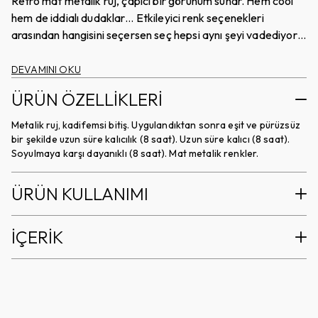
Retro mat metalik ruj, çapıcı bir görünüm sunar. Hem cool
hem de iddialı dudaklar… Etkileyici renk seçenekleri
arasından hangisini seçersen seç hepsi aynı şeyi vadediyor:
Mat metalik renk çarpıcılığının likit ve kadifemsi bir
görünümle bitişi..
DEVAMINI OKU
ÜRÜN ÖZELLİKLERİ
Metalik ruj, kadifemsi bitiş. Uygulandıktan sonra eşit ve pürüzsüz
bir şekilde uzun süre kalıcılık (8 saat). Uzun süre kalıcı (8 saat).
Soyulmaya karşı dayanıklı (8 saat). Mat metalik renkler.
ÜRÜN KULLANIMI
İÇERİK