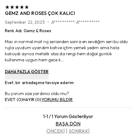
GEMZ AND ROSES ÇOK KALICI
September 22, 2025
•
A********** A**********
Renk Adı
:
Gemz & Roses
Mac in normal mat ruj serisinden sonra en sevdiğim seri bu oldu
rujla uyudum uyandım kahve içtim yemek yedim ama hala
kalıcıydi ayrıca metalik olsa da rengi hem doğal günlük
kullanıma uygun hem gece k...
DAHA FAZLA GÖSTER
Evet, bir arkadaşıma tavsiye ederim
Bu yorum size yardımcı oldu mu?
EVET
(
0
)
HAYIR
(
0
)
YORUMU BİLDİR
1-1 / 1 Yorum Gösteriliyor
BAŞA DÖN
ÖNCEKİ
SONRAKİ