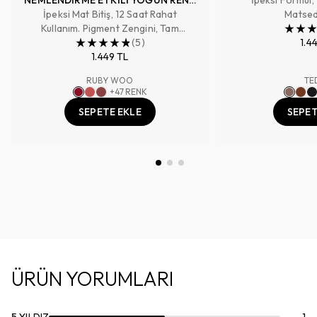
İpeksi Mat Bitiş, 12 Saat Rahat
SAĞLAYAN RUJ
Matsed
Kullanım. Pigment Zengini, Tam
Kapatıcılık Sağlayan Renk
(
5
)
1.4
1.449 TL
RUBY WOO
TE
+
47
RENK
SEPETE EKLE
SEPET
ÜRÜN YORUMLARI
5
YILDIZ
1