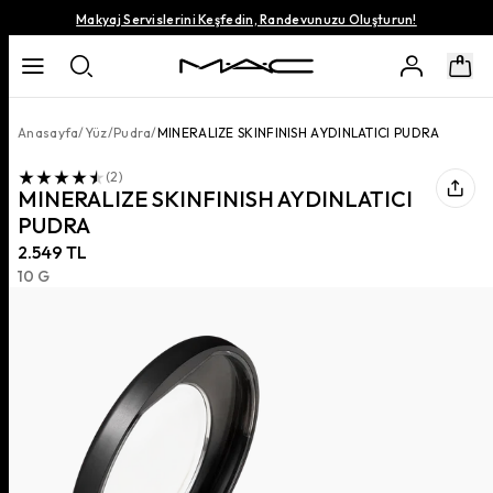
Makyaj Servislerini Keşfedin, Randevunuzu Oluşturun!
Anasayfa
/
Yüz
/
Pudra
/
MINERALIZE SKINFINISH AYDINLATICI PUDRA
(
2
)
MINERALIZE SKINFINISH AYDINLATICI
PUDRA
2.549 TL
10 G