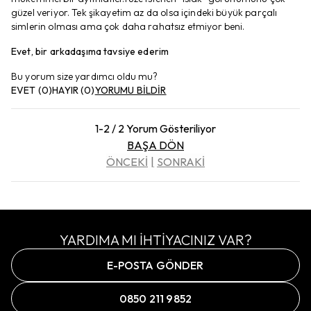
güzel veriyor. Tek şikayetim az da olsa içindeki büyük parçalı
simlerin olması ama çok daha rahatsız etmiyor beni.
Evet, bir arkadaşıma tavsiye ederim
Bu yorum size yardımcı oldu mu?
EVET
(
0
)
HAYIR
(
0
)
YORUMU BİLDİR
1-2 / 2 Yorum Gösteriliyor
BAŞA DÖN
ÖNCEKİ
SONRAKİ
YARDIMA MI İHTİYACINIZ VAR?
E-POSTA GÖNDER
0850 211 9852