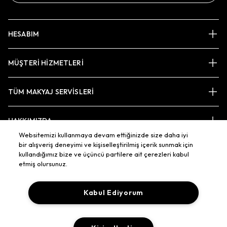
HESABIM
MÜŞTERİ HİZMETLERİ
TÜM MAKYAJ SERVİSLERİ
HAKKIMIZDA
Websitemizi kullanmaya devam ettiğinizde size daha iyi
bir alışveriş deneyimi ve kişiselleştirilmiş içerik sunmak için
kullandığımız bize ve üçüncü partilere ait çerezleri kabul
BAĞLAN
etmiş olursunuz.
Kabul Ediyorum
HÜKÜM/SORUMLULUKLAR
ŞARTLAR/KOŞULLAR