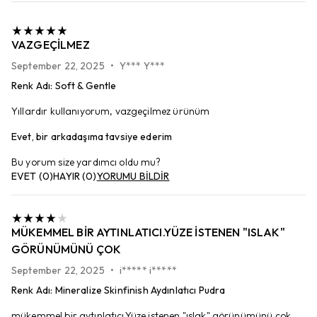
VAZGEÇILMEZ
September 22, 2025
•
Y*** Y***
Renk Adı
:
Soft & Gentle
Yıllardır kullanıyorum, vazgeçilmez ürünüm
Evet, bir arkadaşıma tavsiye ederim
Bu yorum size yardımcı oldu mu?
EVET
(
0
)
HAYIR
(
0
)
YORUMU BİLDİR
MÜKEMMEL BIR AYTINLATICI.YÜZE ISTENEN "ISLAK"
GÖRÜNÜMÜNÜ ÇOK
September 22, 2025
•
i***** i*****
Renk Adı
:
Mineralize Skinfinish Aydınlatıcı Pudra
mükemmel bir aytınlatıcı.Yüze istenen "ıslak" görünümünü çok