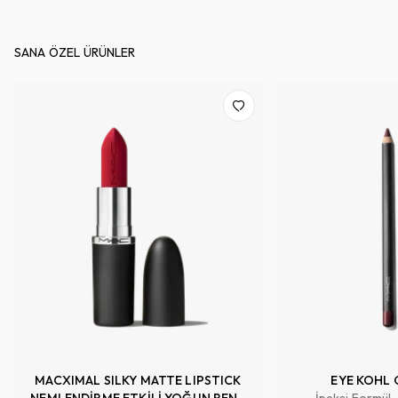
SANA ÖZEL ÜRÜNLER
MACXIMAL SILKY MATTE LIPSTICK
EYE KOHL 
NEMLENDİRME ETKİLİ YOĞUN RENK
İpeksi Formül,