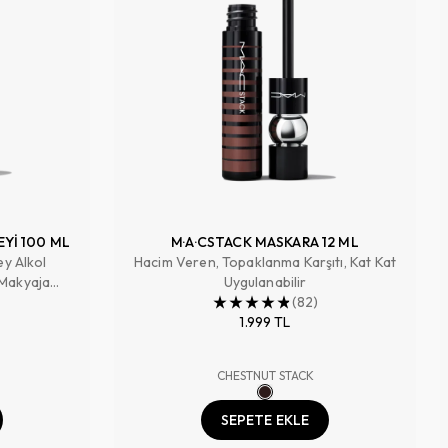
EYİ 100 ML
M·A·CSTACK MASKARA 12 ML
ey Alkol
Hacim Veren, Topaklanma Karşıtı, Kat Kat
 Makyaja
Uygulanabilir
 Tazeler
(
82
)
1.999 TL
CHESTNUT STACK
SEPETE EKLE