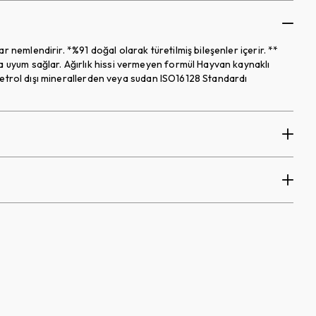
 nemlendirir. *%91 doğal olarak türetilmiş bileşenler içerir. **
a uyum sağlar. Ağırlık hissi vermeyen formül Hayvan kaynaklı
n, petrol dışı minerallerden veya sudan ISO16128 Standardı