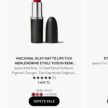
MACXIMAL SILKY MATTE LIPSTICK
EY
NEMLENDİRME ETKİLİ YOĞUN RENK
İpeksi For
İpeksi Mat Bitiş, 12 Saat Rahat Kullanım.
SAĞLAYAN RUJ
Pigment Zengini, Tam Kapatıcılık Sağlayan
Renk
(
5
)
1.449 TL
RUBY WOO
+
47
RENK
SEPETE EKLE