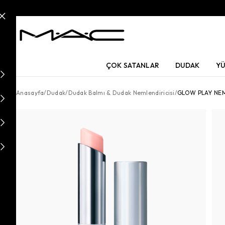
ÇOK SATANLAR
DUDAK
Y
Anasayfa
/
Dudak
/
Dudak Balmı & Dudak Nemlendiricisi
/
GLOW PLAY NEM