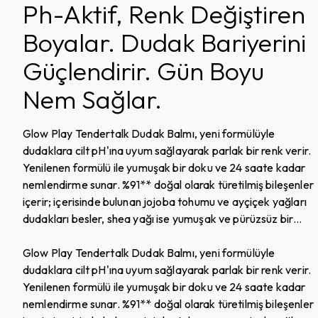
Ph-Aktif, Renk Değiştiren
Boyalar. Dudak Bariyerini
Güçlendirir. Gün Boyu
Nem Sağlar.
Glow Play Tendertalk Dudak Balmı, yeni formülüyle
dudaklara cilt pH'ına uyum sağlayarak parlak bir renk verir.
Yenilenen formülü ile yumuşak bir doku ve 24 saate kadar
nemlendirme sunar. %91** doğal olarak türetilmiş bileşenler
içerir; içerisinde bulunan jojoba tohumu ve ayçiçek yağları
dudakları besler, shea yağı ise yumuşak ve pürüzsüz bir
görünüm sunar. Dudakların kurumasını önler, nem bariyerini
korur ve güçlendirir. Parmak uçlarıyla dudaklara sür ve
Glow Play Tendertalk Dudak Balmı, yeni formülüyle
yanaklara yay! Hayvan kaynaklı bileşenler içermez. Geri
dudaklara cilt pH'ına uyum sağlayarak parlak bir renk verir.
dönüştürülebilir materyal kullanılarak tasarlanmış
Yenilenen formülü ile yumuşak bir doku ve 24 saate kadar
ambalajıyla çevre dostudur.*27 kadın, 1 kez kullanım, klinik
nemlendirme sunar. %91** doğal olarak türetilmiş bileşenler