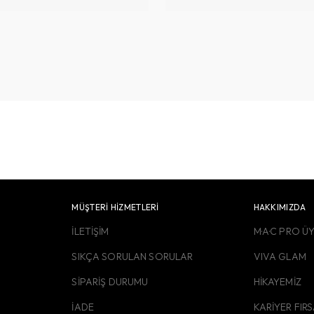
MÜŞTERİ HİZMETLERİ
HAKKIMIZDA
İLETİŞİM
M·A·C PRO Ü
SIKÇA SORULAN SORULAR
VIVA GLAM
SİPARİŞ DURUMU
HİKAYEMİZ
İADE
KARİYER FIR