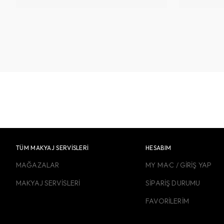
TÜM MAKYAJ SERVİSLERİ
HESABIM
MAĞAZALAR
MY M·A·C / GİRİŞ YAP
MAKYAJ SERVİSLERİ
SİPARİŞ DURUMU
FAVORİLERİM