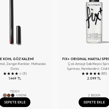
E KOHL GÖZ KALEMİ
FIX+ ORIGINAL MAKYAJ SPR
mül, Zengin Renkler, Matsedei
Çok Amaçlı Sabitleyici Spr
Doku
İçermez, Nemlendirir, Cildi
(
5
)
Hazırlar, Makyajı Sabitler ,
(
85
)
1.449 TL
2.099 TL
TEDDY
+
5
RENK
2
BEDEN
SEPETE EKLE
SEPETE EKLE