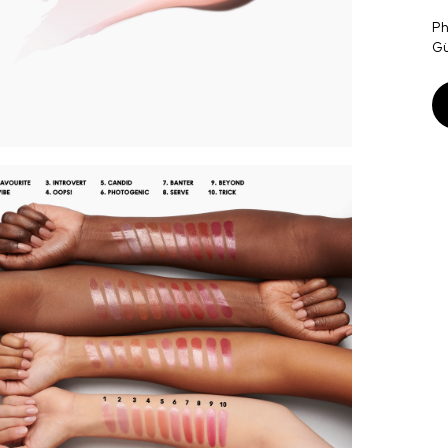
Ph
Gü