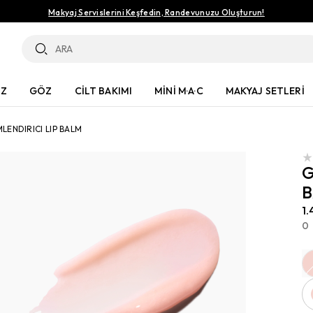
Makyaj Servislerini Keşfedin, Randevunuzu Oluşturun!
ÜZ
GÖZ
CİLT BAKIMI
MİNİ M·A·C
MAKYAJ SETLERİ
LENDIRICI LIP BALM
G
1.
0